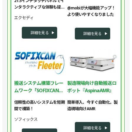
21.5インチタッチパネルでイ
ンタラクティブな体験も提供
@mobiが大幅機能アップ！
可能
より使いやすくなりました
エクセディ
詳細を見る
詳細を見る
★
★
搬送システム構築フレー
製造現場向け自動搬送ロ
ムワーク「SOFIXCAN
ボット『AspinaAMR』
Fleeter」
信頼性の高いシステムを短期
簡単導入、今すぐ自動化。製
間で構築！
造現場向けAMR
ソフィックス
詳細を見る