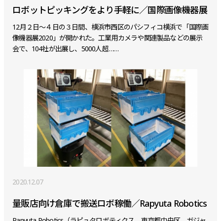
ロボットピッキングをより手軽に／国際画像機器展
12月２日～４日の３日間、横浜市西区のパシフィコ横浜で「国際画
像機器展2020」が開かれた。工業用カメラや関連製品などの展示
会で、104社が出展し、5000人超……
2020.12.07
量販店向け倉庫で搬送ロボ稼働／Rapyuta Robotics
Rapyuta Robotics（ラピュタロボティクス、東京都中央区、ガジャ