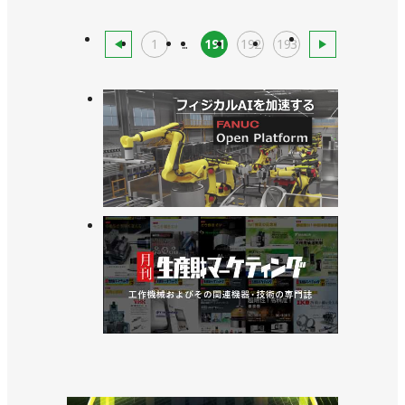
1
...
191
192
193