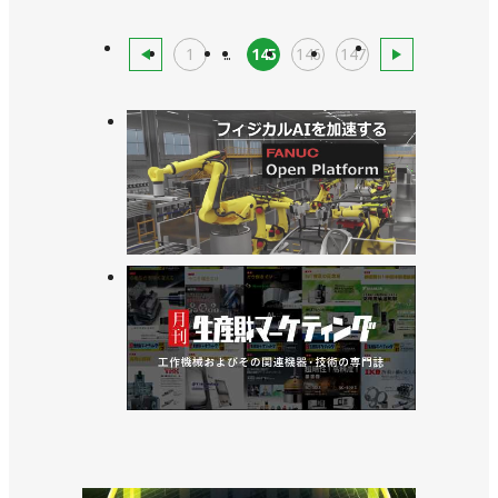
1
...
145
146
147