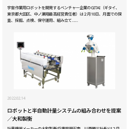
宇宙作業用ロボットを開発するベンチャー企業のGITAI（ギタイ、
東京都大田区、中ノ瀬翔最高経営責任者）は２月10日、月面での探
査、採掘、点検、保守運用、組み立て……
2022.02.14
ロボットと半自動計量システムの組み合わせを提案
／大和製衡
計量機器メーカーの大和製衡(兵庫県明石市、川西勝三社長)は２月