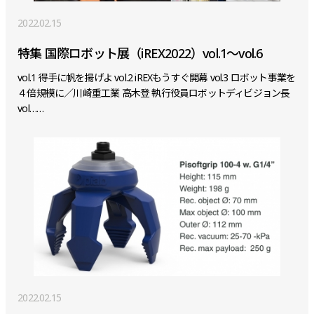
2022.02.15
特集 国際ロボット展（iREX2022）vol.1～vol.6
vol.1 得手に帆を揚げよ vol.2 iREXもうすぐ開幕 vol.3 ロボット事業を
４倍規模に／川崎重工業 高木登 執行役員ロボットディビジョン長
vol……
2022.02.15