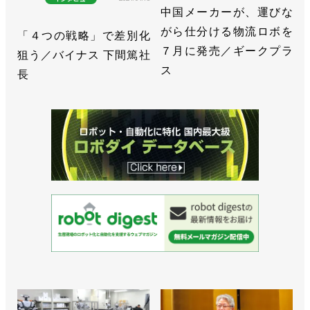
中国メーカーが、運びな
がら仕分ける物流ロボを
「４つの戦略」で差別化
７月に発売／ギークプラ
狙う／バイナス 下間篤社
ス
長