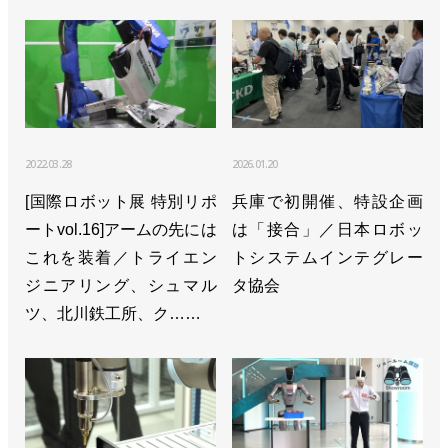
2022.03.28
2026.01.20
[国際ロボット展 特別リポ
兵庫で初開催、特設企画
ートvol.16]アームの先には
は「接合」／日本ロボッ
これを装着／トライエン
トシステムインテグレー
ジニアリング、シュマル
タ協会
ツ、北川鉄工所、ク……