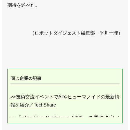
期待を述べた。
（ロボットダイジェスト編集部 平川一理）
同じ企業の記事
>>技術交流イベントでAIやヒューマノイドの最新情
報を紹介／TechShare
>>「xArm User Conference 2020」の開催決定／
TechShare