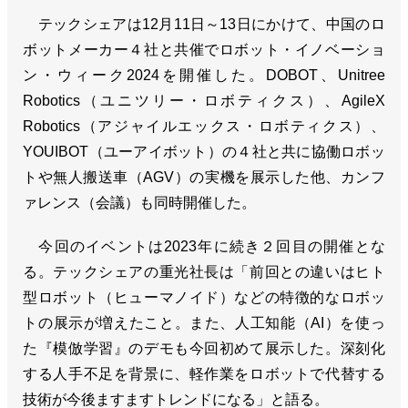
テックシェアは12月11日～13日にかけて、中国のロ
ボットメーカー４社と共催でロボット・イノベーショ
ン・ウィーク2024を開催した。DOBOT、Unitree
Robotics（ユニツリー・ロボティクス）、AgileX
Robotics（アジャイルエックス・ロボティクス）、
YOUIBOT（ユーアイボット）の４社と共に協働ロボッ
トや無人搬送車（AGV）の実機を展示した他、カンフ
ァレンス（会議）も同時開催した。
今回のイベントは2023年に続き２回目の開催とな
る。テックシェアの重光社長は「前回との違いはヒト
型ロボット（ヒューマノイド）などの特徴的なロボッ
トの展示が増えたこと。また、人工知能（AI）を使っ
た『模倣学習』のデモも今回初めて展示した。深刻化
する人手不足を背景に、軽作業をロボットで代替する
技術が今後ますますトレンドになる」と語る。