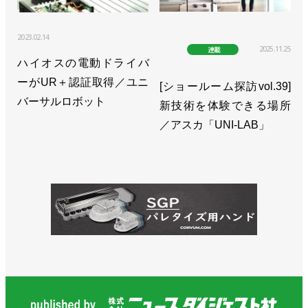
2023.02.14
2025.11.25
連載
ハイオスの電動ドライバ
ーがUR＋認証取得／ユニ
[ショールーム探訪vol.39]
バーサルロボット
新技術を体験できる場所
／アスカ「UNI-LAB」