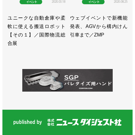
2020.03.18
2020.08.25
イベント
イベント
ユニークな自動倉庫や柔
ウェブイベントで新機能
軟に使える搬送ロボット
発表、AGVから構内けん
【その１】／国際物流総
引車まで／ZMP
合展