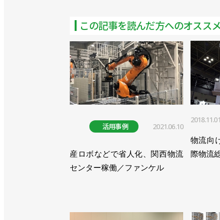
この記事を読んだ方へのオスス
2018.11.0
活用事例
2021.06.10
物流向
産ロボなどで省人化、関西物流
際物流総
センター稼働／ファンケル