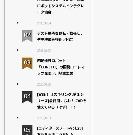
ロボットシステムインテグレ
ータ協会
2026.08.04
テスト拠点を移転・拡張し、
デモ機能を強化／HCI
2026.08.03
四足歩行ロボット
「CORLEO」の開発ロードマ
ップ発表／川崎重工業
2026.08.06
[実践！ リスキリング:第１シ
リーズ]最終回：おお！ CADを
使えている（はず）！！
2026.08.03
[エディターズノートvol.29]
おもちゃのようなVLA