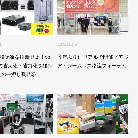
4
2023.06.08
工場物流を刷新せよ！vol.
４年ぶりにリアルで開催／アジ
場の省人化・省力化を後押
ア・シームレス物流フォーラム
社の一押し製品③