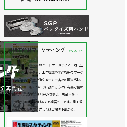
月刊生産財マーケティング
MAGAZINE
ロボットダイジェストのパートナーメディア「月刊生
産財マーケティング」。工作機械や関連機器のマーケ
ティング誌で、最新技術やメーカー各社の販売戦略、
分析記事など、ものづくりに携わる方々に有益な情報
が満載です。2026年８月号の特集は「飛躍する中
堅・中小～100億に向け攻める経営～」です。電子版
も販売しております。詳しくは当欄の下部から。