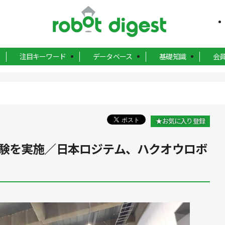
注目キーワード
データベース
基礎知識
会
★お気に入り登録
験を実施／日本ロジテム、ハクオウロボ