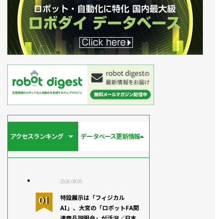
アクセスランキング
データベース更新情報
2026.08.05
特設展示は「フィジカル
AI」、大宮の「ロボットFA関
連商品説明会」が活況／日本