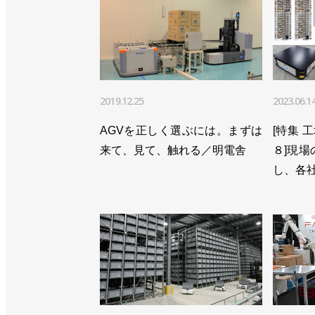
2019.12.25
2023.06.1
AGVを正しく選ぶには。まずは
[特集 
来て、見て、触れる／明電舎
８]現
し、各