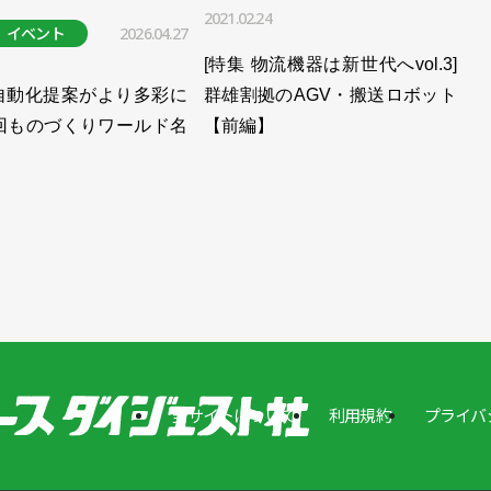
2021.02.24
イベント
2026.04.27
[特集 物流機器は新世代へvol.3]
自動化提案がより多彩に
群雄割拠のAGV・搬送ロボット
1回ものづくりワールド名
【前編】
当サイトについて
利用規約
プライバ