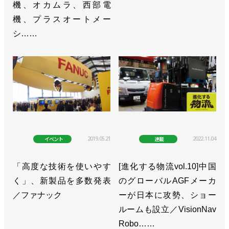
機、オカムラ、西部電
機、プラスオートメー
シ……
2019.05.21
2022.11.04
イベント
連載
「高度な技術を使いやす
[進化する物流vol.10]中国
く」、新製品を多数発表
のグローバルAGFメーカ
／ファナック
ーが日本に攻勢、ショー
ルームも設立／VisionNav
Robo……