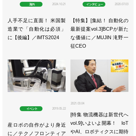
2024.10.21
2020.07.03
海外
インタビュー
人手不足に直面！ 米国製
【特集】[集結！ 自動化の
造業で「自動化は必須」
最新提案vol.3]BCPが新た
に【後編】／IMTS2024
な価値に／MUJIN 滝野一
征CEO
2021.03.04
2019.05.22
イベント
[特集 物流機器は新世代へ
vol.9]いよいよ開幕！ IoT
産ロボの自作がより身近
やAI、ロボティクスに期待
に／テクノフロンティア