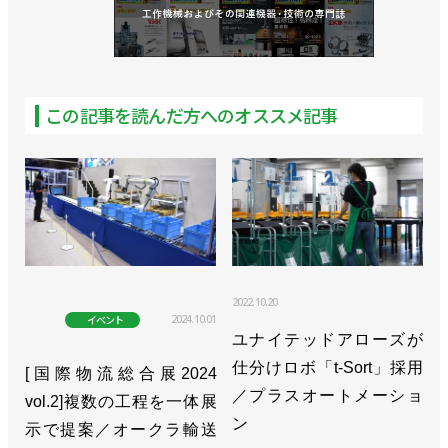
この記事を読んだ方へのオススメ記事
2022.10.20
2024.10.01
イベント
ユナイテッドアローズが
仕分けロボ「t-Sort」採用
[国際物流総合展2024
／プラスオートメーショ
vol.2]複数の工程を一体展
ン
示で提案／オークラ輸送