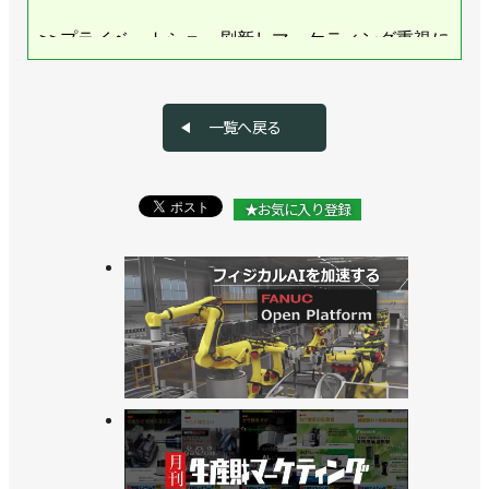
>>プライベートショー刷新しマーケティング重視に
／伊東電機
>>[注目製品PickUp! vol.38]システム立ち上げから稼
一覧へ戻る
働までをシンプルに【後編】／伊東電機「id-PAC」
>>[注目製品PickUp! vol.38]システム立ち上げから稼
★お気に入り登録
働までをシンプルに【前編】／伊東電機「id-PAC」
>>「ロボットを超える」無人ピッキングシステムに
脚光／伊東電機