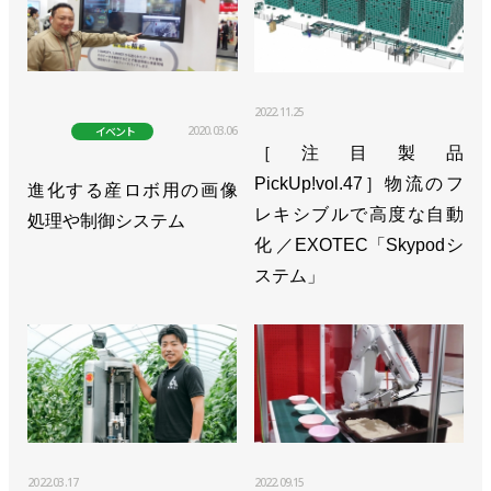
2022.11.25
2020.03.06
イベント
［注目製品
PickUp!vol.47］物流のフ
進化する産ロボ用の画像
レキシブルで高度な自動
処理や制御システム
化 ／EXOTEC「Skypodシ
ステム」
2022.03.17
2022.09.15