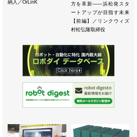
納入／OrLinK
方を革新――浜松発スタ
ートアップが目指す未来
【前編】／リンクウィズ
村松弘隆取締役