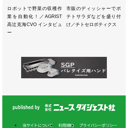
ロボットで野菜の収穫作
市販のディッシャーでポ
業を自動化！／AGRIST
テトサラダなどを盛り付
高辻克海CVO インタビュ
け／チトセロボティクス
ー
当サイトについて
利用規約
プライバシーポリシー