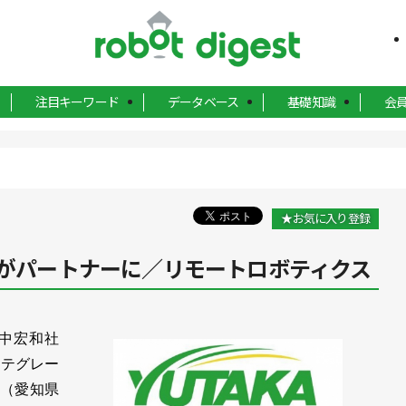
注目キーワード
データベース
基礎知識
会
★お気に入り登録
機がパートナーに／リモートロボティクス
中宏和社
ンテグレー
業（愛知県