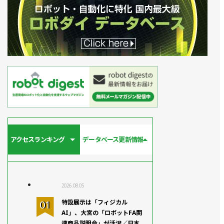
アクセスランキング
データベース更新情報
2026.08.05
特設展示は「フィジカル
AI」、大宮の「ロボットFA関
連商品説明会」が活況／日本