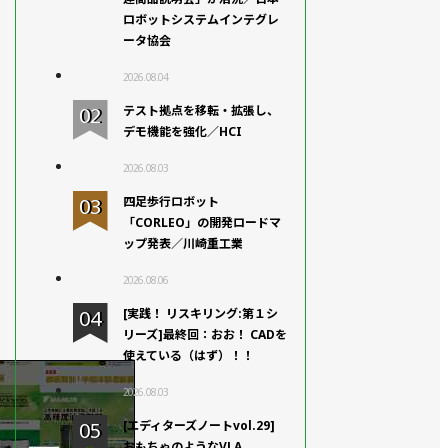
ロボットシステムインテグレ
ータ協会
2026.08.04
テスト拠点を移転・拡張し、
デモ機能を強化／HCI
2026.08.03
四足歩行ロボット
「CORLEO」の開発ロードマ
ップ発表／川崎重工業
2026.08.06
[実践！ リスキリング:第１シ
リーズ]最終回：おお！ CADを
使えている（はず）！！
2026.08.03
[エディターズノートvol.29]
おもちゃのようなVLA