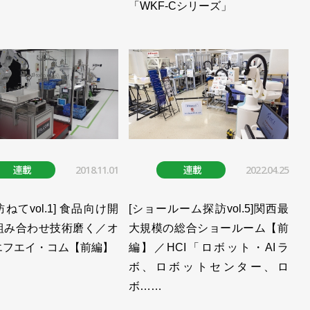
「WKF-Cシリーズ」
連載
2018.11.01
連載
2022.04.25
を訪ねてvol.1] 食品向け開
[ショールーム探訪vol.5]関西最
組み合わせ技術磨く／オ
大規模の総合ショールーム【前
エフエイ・コム【前編】
編】／HCI「ロボット・AIラ
ボ、ロボットセンター、ロ
ボ……