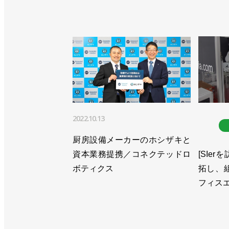
2022.10.13
厨房設備メーカーのホシザキと
資本業務提携／コネクテッドロ
[SIer
ボティクス
拓し、
フィス