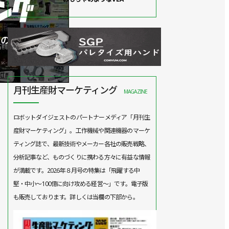
月刊生産財マーケティング
MAGAZINE
ロボットダイジェストのパートナーメディア「月刊生
産財マーケティング」。工作機械や関連機器のマーケ
ティング誌で、最新技術やメーカー各社の販売戦略、
分析記事など、ものづくりに携わる方々に有益な情報
が満載です。2026年８月号の特集は「飛躍する中
堅・中小～100億に向け攻める経営～」です。電子版
も販売しております。詳しくは当欄の下部から。