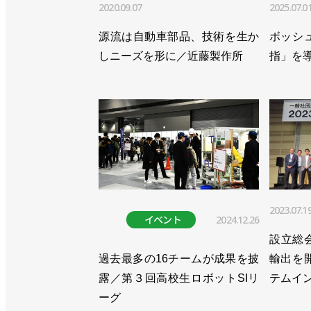
2020.09.07
2025.07.0
源流は自動車部品、技術を生か
ボッシ
しニーズを形に／近藤製作所
指」を
2023.07.1
イベント
2024.12.26
設立総
過去最多の16チームが成果を披
輸出を
露／第３回高校生ロボットSIリ
テムイ
ーグ