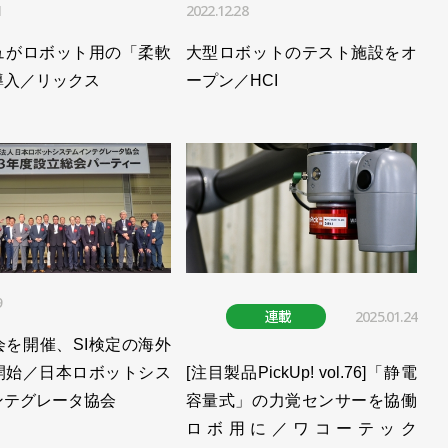
1
2022.12.28
ュがロボット用の「柔軟
大型ロボットのテスト施設をオ
導入／リックス
ープン／HCI
9
連載
2025.01.24
会を開催、SI検定の海外
開始／日本ロボットシス
[注目製品PickUp! vol.76]「静電
ンテグレータ協会
容量式」の力覚センサーを協働
ロボ用に／ワコーテック