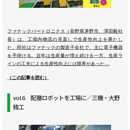
ファナックパートロニクス（長野県茅野市、澤田毅社
長）は、工場内物流の見直しで生産性向上を果たし
た。同社はファナックの製造子会社で、主に電子機器
を手掛ける。近年は生産量が増え続ける一方、生産ラ
インの工夫による生産性向上には限界があった…
（この記事を読む）
vol.6 配膳ロボットを工場に／三機・大野
精工