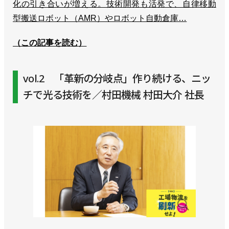
化の引き合いが増える。技術開発も活発で、自律移動
型搬送ロボット（AMR）やロボット自動倉庫…
（この記事を読む）
vol.2 「革新の分岐点」作り続ける、ニッ
チで光る技術を／村田機械 村田大介 社長