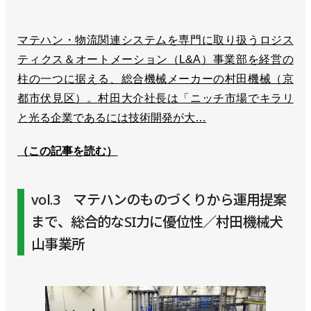
マテハン・物流関連システムを専門に取り扱うロジス
ティクス＆オートメーション（L&A）事業部を経営の
柱の一つに据える、総合機械メーカーの村田機械（京
都市伏見区）。村田大介社長は「ニッチ市場でキラリ
と光る企業であるには技術開発が大…
（この記事を読む）
vol.3 マテハンのものづくりから運用提案
まで、総合的なSI力に優位性／村田機械犬
山事業所