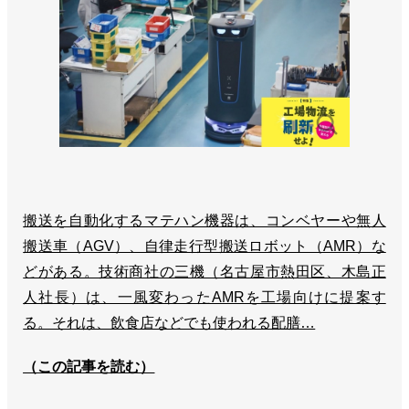
搬送を自動化するマテハン機器は、コンベヤーや無人
搬送車（AGV）、自律走行型搬送ロボット（AMR）な
どがある。技術商社の三機（名古屋市熱田区、木島正
人社長）は、一風変わったAMRを工場向けに提案す
る。それは、飲食店などでも使われる配膳…
（この記事を読む）