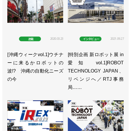
2020.03.23
2021.09.27
連載
インタビュー
[沖縄ウィークvol.1]ウチナ
[特別企画 新ロボット展 in
ーに来るかロボットの
愛知 vol.1]ROBOT
波!? 沖縄の自動化ニーズ
TECHNOLOGY JAPAN、
の今
リベンジへ／RTJ事務
局……