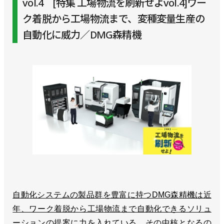
vol.4 [特集 工場物流を刷新せよvol.4]ワー
ク着脱から工場物流まで、変種変量生産の
自動化に威力／DMG森精機
自動化システムの製品群を豊富に持つDMG森精機は近
年、ワーク着脱から工場物流まで自動化できるソリュ
ーションの提案に力を入れている。その中核となるの