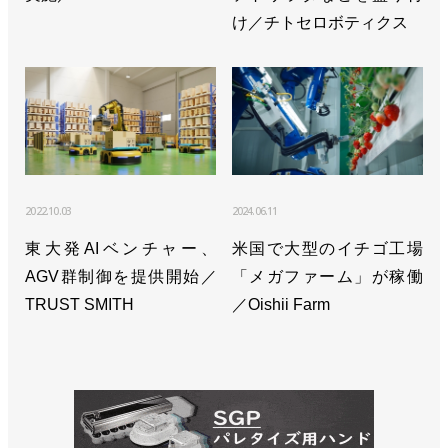
け／チトセロボティクス
2022.10.03
2024.06.11
東大発AIベンチャー、
米国で大型のイチゴ工場
AGV群制御を提供開始／
「メガファーム」が稼働
TRUST SMITH
／Oishii Farm