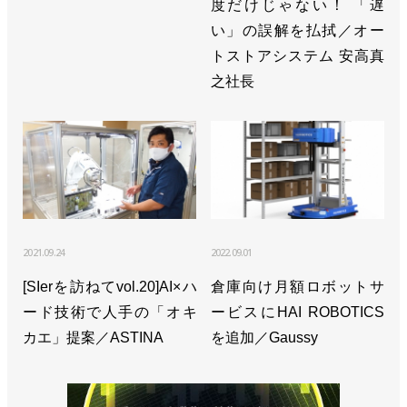
度だけじゃない！ 「遅
い」の誤解を払拭／オー
トストアシステム 安高真
之社長
2021.09.24
2022.09.01
[SIerを訪ねてvol.20]AI×ハ
倉庫向け月額ロボットサ
ード技術で人手の「オキ
ービスにHAI ROBOTICS
カエ」提案／ASTINA
を追加／Gaussy