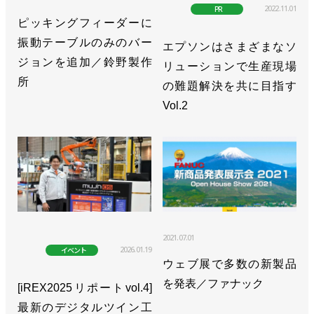
2022.11.01
PR
ピッキングフィーダーに
振動テーブルのみのバー
エプソンはさまざまなソ
ジョンを追加／鈴野製作
リューションで生産現場
所
の難題解決を共に目指す
Vol.2
2021.07.01
2026.01.19
イベント
ウェブ展で多数の新製品
を発表／ファナック
[iREX2025リポートvol.4]
最新のデジタルツイン工