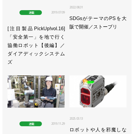
2022.08.31
2019.07.09
連載
SDGsがテーマのPSを大
阪で開催／ストーブリ
[注目製品PickUp!vol.16]
「安全第一」を地で行く
協働ロボット【後編】／
ダイアディックシステム
ズ
2025.03.13
2019.11.29
連載
ロボットや人を邪魔しな