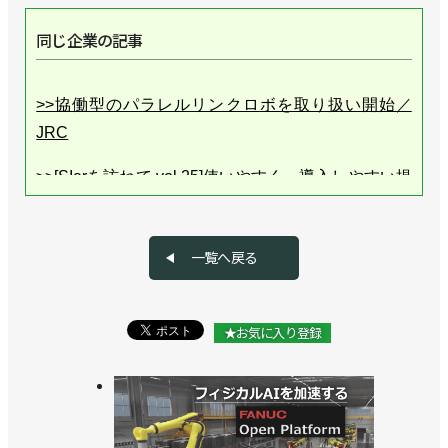
同じ企業の記事
>>協働型のパラレルリンクロボを取り扱い開始／
JRC
>>[SIerを訪ねて vol.25]使いやすく、導入しやすい提
案を／JRC
一覧へ戻る
★お気に入り登録