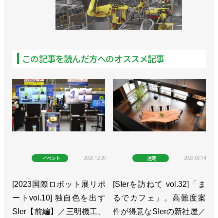
この記事を読んだ方へのオススメ記事
2023.12.20
2023.03.14
イベント
連載
[2023国際ロボット展リポ
[SIerを訪ねて vol.32]「ま
ートvol.10] 独自色を出す
るでカフェ」。高難度案
SIer【前編】／三明機工、
件が得意なSIerの新社屋／