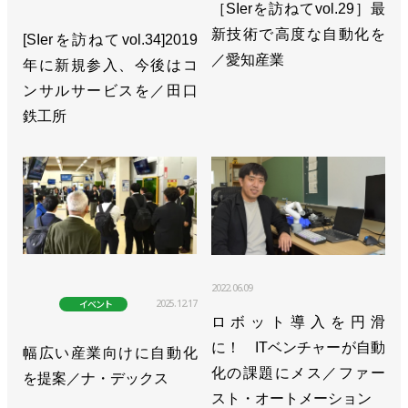
［SIerを訪ねてvol.29］最
新技術で高度な自動化を
[SIerを訪ねてvol.34]2019
／愛知産業
年に新規参入、今後はコ
ンサルサービスを／田口
鉄工所
2022.06.09
2025.12.17
イベント
ロボット導入を円滑
に！ ITベンチャーが自動
幅広い産業向けに自動化
化の課題にメス／ファー
を提案／ナ・デックス
スト・オートメーション