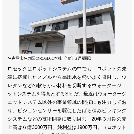
名古屋市名東区のROSECC本社（19年３月撮影）
ロセックはロボットシステムの中でも、ロボットの先
端に搭載したノズルから高圧水を勢いよく噴射し、ウ
レタンなどの軟らかい材料を切断するウォータージェ
ットシステムを得意とするSIerだ。最近はウォータージ
ェットシステム以外の事業領域の開拓にも注力してお
り、ビジョンセンサーを駆使したばら積みピッキング
システムなどの技術開発に取り組む。20年３月期の売
上高は６億3000万円、純利益は1900万円。（ロボット