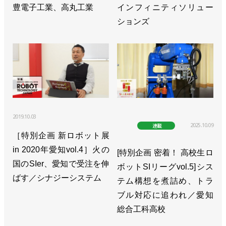
豊電子工業、高丸工業
インフィニティソリュー
ションズ
2019.10.03
2025.10.09
連載
［特別企画 新ロボット展
in 2020年愛知vol.4］火の
[特別企画 密着！ 高校生ロ
国のSIer、愛知で受注を伸
ボットSIリーグvol.5]シス
ばす／シナジーシステム
テム構想を煮詰め、トラ
ブル対応に追われ／愛知
総合工科高校