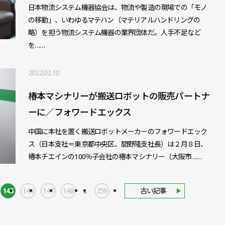
日本物流システム機器協会は、物流や製造の現場での「モノ
の移動」、いわゆるマテハン（マテリアルハンドリングの
略）を担う物流システム機器の業界団体だ。人手不足など
を……
2022.02.10
椿本マシナリーが搬送ロボットの販売パートナ
ーに／フォワードエックス
中国に本社を置く搬送ロボットメーカーのフォワードエック
ス（日本支社＝東京都中央区、間野隆支社長）は２月８日、
椿本チエインの100％子会社の椿本マシナリー（大阪市……
145
146
147
148
...
259
古い記事