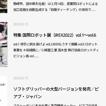
勢崎市、田中章夫社長）は２月14日、産業用ロボットによる
加工経路を自動生成する「自動ティーチング」の技術で……
2022.02.15
特集 国際ロボット展（iREX2022）vol.1～vol.6
vol.1 得手に帆を揚げよ vol.2 iREXもうすぐ開幕 vol.3 ロボット
事業を４倍規模に／川崎重工業 高木登 執行役員ロボットディ
ビジョン長 vol……
2022.02.15
ソフトグリッパーの大型バージョンを発売／ピ
アブ・ジャパン
スウェーデンに本社を置く真空機器メーカー、ピアブの日本