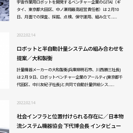
宇宙作業用ロボットを開発するベンチャー企業のGITAI（ギ
タイ、東京都大田区、中ノ瀬翔最高経営責任者）は２月10
日、月面での探査、採掘、点検、保守運用、組み立て……
2022.02.14
ロボットと半自動計量システムの組み合わせを
提案／大和製衡
計量機器メーカーの大和製衡(兵庫県明石市、川西勝三社長)
は２月９日、ロボットベンチャー企業のアールティ(東京都千
代田区、中川友紀子社長)と共同で自動計量供給シス……
2022.02.14
社会インフラと位置付けられる存在に／日本物
流システム機器協会 下代博会長 インタビュー