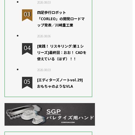
2026.08.03
四足歩行ロボット
「CORLEO」の開発ロードマ
ップ発表／川崎重工業
2026.08.06
[実践！ リスキリング:第１シ
リーズ]最終回：おお！ CADを
使えている（はず）！！
2026.08.03
[エディターズノートvol.29]
おもちゃのようなVLA