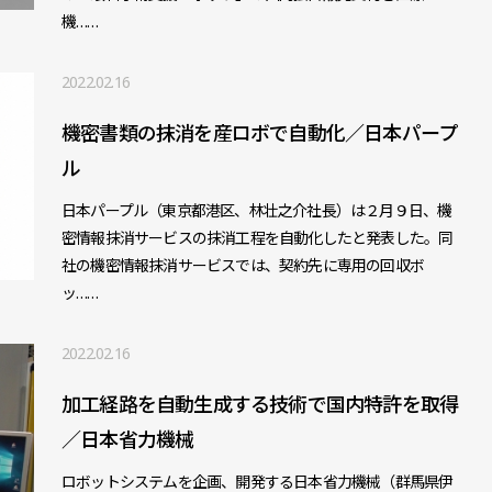
機……
2022.02.16
機密書類の抹消を産ロボで自動化／日本パープ
ル
日本パープル（東京都港区、林壮之介社長）は２月９日、機
密情報抹消サービスの抹消工程を自動化したと発表した。同
社の機密情報抹消サービスでは、契約先に専用の回収ボ
ッ……
2022.02.16
加工経路を自動生成する技術で国内特許を取得
／日本省力機械
ロボットシステムを企画、開発する日本省力機械（群馬県伊