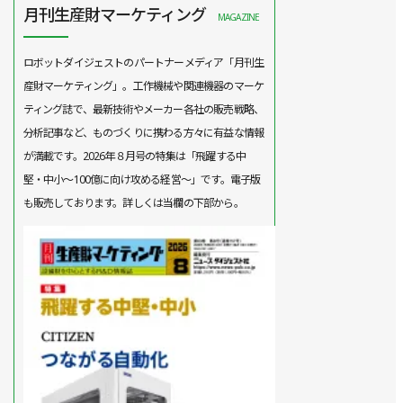
月刊生産財マーケティング
MAGAZINE
ロボットダイジェストのパートナーメディア「月刊生
産財マーケティング」。工作機械や関連機器のマーケ
ティング誌で、最新技術やメーカー各社の販売戦略、
分析記事など、ものづくりに携わる方々に有益な情報
が満載です。2026年８月号の特集は「飛躍する中
堅・中小～100億に向け攻める経営～」です。電子版
も販売しております。詳しくは当欄の下部から。