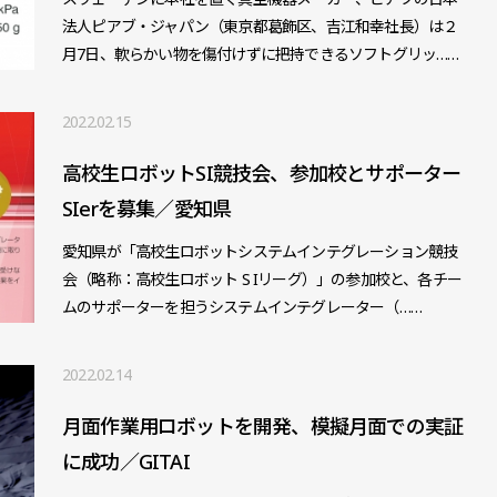
法人ピアブ・ジャパン（東京都葛飾区、吉江和幸社長）は２
月7日、軟らかい物を傷付けずに把持できるソフトグリッ……
2022.02.15
高校生ロボットSI競技会、参加校とサポーター
SIerを募集／愛知県
愛知県が「高校生ロボットシステムインテグレーション競技
会（略称：高校生ロボット S Iリーグ）」の参加校と、各チー
ムのサポーターを担うシステムインテグレーター（……
2022.02.14
月面作業用ロボットを開発、模擬月面での実証
に成功／GITAI