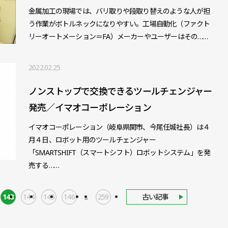
金属加工の現場では、バリ取りや段取り替えのような人が担
う作業がボトルネックになりやすい。工場自動化（ファクト
リーオートメーション＝FA）メーカーやユーザーはその……
2022.02.25
ノンストップで交換できるツールチェンジャー
発売／イマオコーポレーション
イマオコーポレーション（岐阜県関市、今尾任城社長）は４
月４日、ロボット用のツールチェンジャー
「SMARTSHIFT（スマートシフト）ロボットシステム」を発
売する……
143
144
145
146
...
259
古い記事