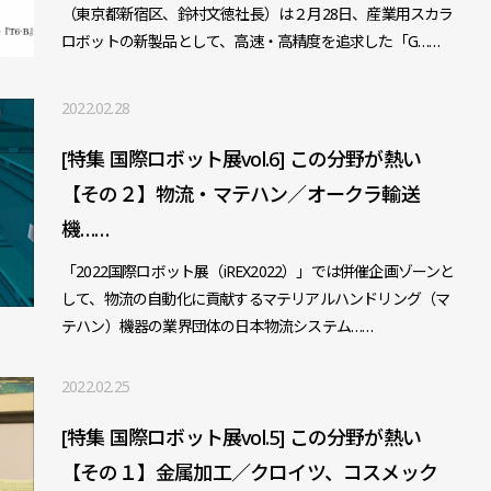
（東京都新宿区、鈴村文徳社長）は２月28日、産業用スカラ
ロボットの新製品として、高速・高精度を追求した「G……
2022.02.28
[特集 国際ロボット展vol.6] この分野が熱い
【その２】物流・マテハン／オークラ輸送
機……
「2022国際ロボット展（iREX2022）」では併催企画ゾーンと
して、物流の自動化に貢献するマテリアルハンドリング（マ
テハン）機器の業界団体の日本物流システム……
2022.02.25
[特集 国際ロボット展vol.5] この分野が熱い
【その１】金属加工／クロイツ、コスメック