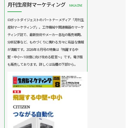
月刊生産財マーケティング
MAGAZINE
ロボットダイジェストのパートナーメディア「月刊生
産財マーケティング」。工作機械や関連機器のマーケ
ティング誌で、最新技術やメーカー各社の販売戦略、
分析記事など、ものづくりに携わる方々に有益な情報
が満載です。2026年８月号の特集は「飛躍する中
堅・中小～100億に向け攻める経営～」です。電子版
も販売しております。詳しくは当欄の下部から。