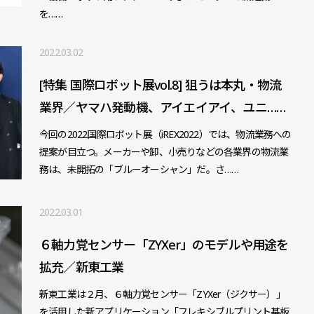
を……
2022.03.02
[特集 国際ロボット展vol.8] 狙うは本丸・物流
業界／ヤマハ発動機、アイエイアイ、ユニ……
今回の2022国際ロボット展（iREX2022）では、物流業務への
提案が目立つ。メーカーや卸、小売りなどの各業界の物流業
務は、未開拓の「ブルーオーシャン」だ。さ……
2022.03.01
６軸力覚センサー「ZYXer」のモデルや用途を
拡充／新東工業
新東工業は２月、６軸力覚センサー「ZYXer（ジクサー）」
を活用した新アプリケーション「フレキシブルプリント基板