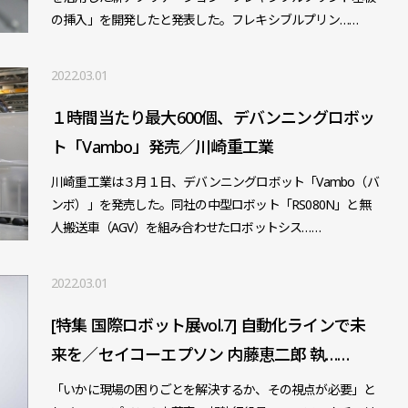
の挿入」を開発したと発表した。フレキシブルプリン……
2022.03.01
１時間当たり最大600個、デバンニングロボッ
ト「Vambo」発売／川崎重工業
川崎重工業は３月１日、デバンニングロボット「Vambo（バ
ンボ）」を発売した。同社の中型ロボット「RS080N」と無
人搬送車（AGV）を組み合わせたロボットシス……
2022.03.01
[特集 国際ロボット展vol.7] 自動化ラインで未
来を／セイコーエプソン 内藤恵二郎 執……
「いかに現場の困りごとを解決するか、その視点が必要」と