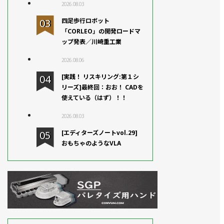
2026.08.03
四足歩行ロボット
「CORLEO」の開発ロードマ
ップ発表／川崎重工業
2026.08.06
[実践！ リスキリング:第１シ
リーズ]最終回：おお！ CADを
使えている（はず）！！
2026.08.03
[エディターズノートvol.29]
おもちゃのようなVLA