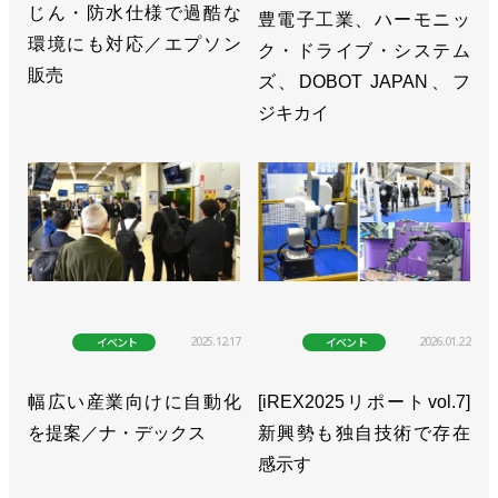
じん・防水仕様で過酷な
豊電子工業、ハーモニッ
環境にも対応／エプソン
ク・ドライブ・システム
販売
ズ、DOBOT JAPAN、フ
ジキカイ
2025.12.17
2026.01.22
イベント
イベント
幅広い産業向けに自動化
[iREX2025リポートvol.7]
を提案／ナ・デックス
新興勢も独自技術で存在
感示す