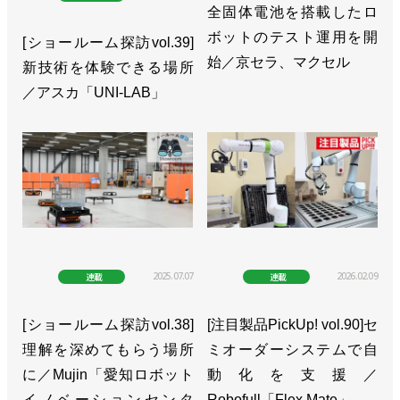
全固体電池を搭載したロ
ボットのテスト運用を開
[ショールーム探訪vol.39]
始／京セラ、マクセル
新技術を体験できる場所
／アスカ「UNI-LAB」
2025.07.07
2026.02.09
連載
連載
[ショールーム探訪vol.38]
[注目製品PickUp! vol.90]セ
理解を深めてもらう場所
ミオーダーシステムで自
に／Mujin「愛知ロボット
動化を支援／
イノベーションセンタ
Robofull「Flex Mate」