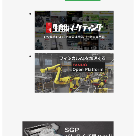
記念イベントを開催／日本ロボット学会
>>９月５日～９日に東大で学術講演会／日本ロボッ
ト学会
>>日本ロボット学会学術講演をオンラインで開催／
日本ロボット学会
>>「人文社会分野」創設、ロボット工学からロボッ
ト学へ／日本ロボット学会
>>テーマはポストコロナで活躍するロボット、４月
にウェブセミナー開催／日本ロボット学会
>> オンライン学会を10月９日～11日に開催／日本
ロボット学会
>>９月にオンラインでソフトロボットのセミナー開
催／日本ロボット学会