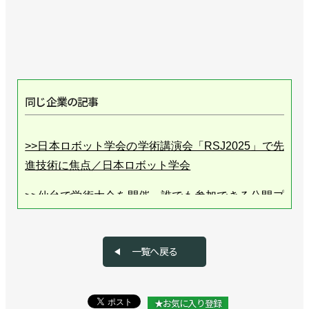
同じ企業の記事
>>日本ロボット学会の学術講演会「RSJ2025」で先
進技術に焦点／日本ロボット学会
>>仙台で学術大会を開催、誰でも参加できる公開プ
ログラムも多数／日本ロボット学会
>>９月11日～14日に仙台で学術講演会を開催／日本
一覧へ戻る
ロボット学会
>>工学から総合的な「ロボット学」に、創立40周年
★お気に入り登録