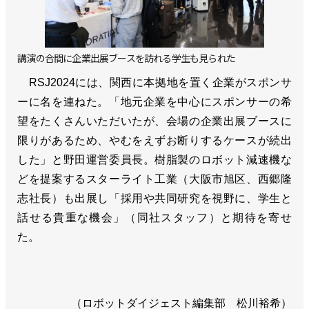
講演の合間に企業出展ブースを訪れる学生も見られた
RSJ2024には、関西に本拠地を置く企業がスポンサ
ーに名を連ねた。「地元企業を中心にスポンサーの希
望をたくさんいただいたが、会場の企業出展ブースに
限りがあるため、やむをえずお断りするケースが続出
した」と野田運営委員長。樹脂製のロボット減速機な
どを提案するスターライト工業（大阪市旭区、西郷隆
志社長）も出展し「採用や共同研究を視野に、学生と
話せる貴重な機会」（同社スタッフ）と期待を寄せ
た。
（ロボットダイジェスト編集部 松川裕希）