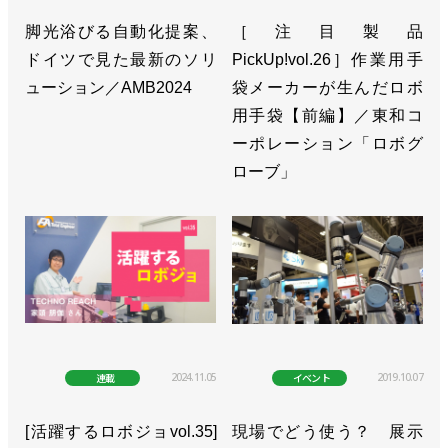
脚光浴びる自動化提案、
［注目製品
ドイツで見た最新のソリ
PickUp!vol.26］作業用手
ューション／AMB2024
袋メーカーが生んだロボ
用手袋【前編】／東和コ
ーポレーション「ロボグ
ローブ」
2024.11.05
2019.10.07
連載
イベント
[活躍するロボジョvol.35]
現場でどう使う？ 展示