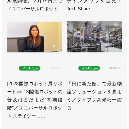
ル展開催、２月19日まで
ラインアップを拡充／
／ユニバーサルロボット
Tech Share
2023.12.25
2020.06.16
インタビュー
インタビュー
[2023国際ロボット展リポ
「日に新た館」で最新物
ートvol.13]協働ロボットの
流ソリューションを見よ
普及はまだまだ“初期段
う／ダイフク高光巧一館
階”／ユニバーサルロボッ
長
ト ステイシー……