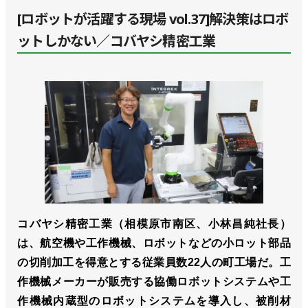
[ロボットが活躍する現場 vol.37]解決策はロボ
ットしかない／コバヤシ精密工業
コバヤシ精密工業（相模原市南区、小林昌純社長）
は、航空機や工作機械、ロボットなどの小ロット部品
の切削加工を得意とする従業員数22人の町工場だ。工
作機械メーカーが販売する協働ロボットシステムや工
作機械内蔵型のロボットシステムを導入し、被削材