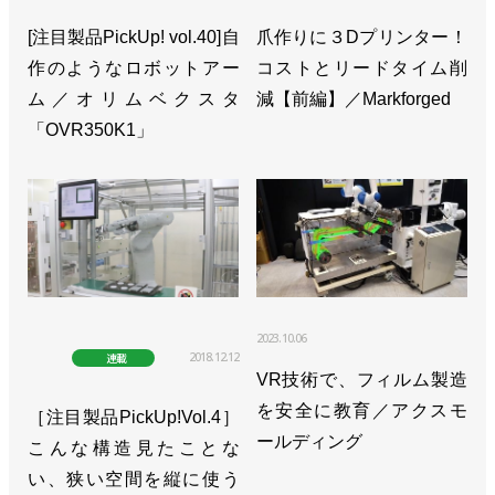
[注目製品PickUp! vol.40]自
爪作りに３Dプリンター！
作のようなロボットアー
コストとリードタイム削
ム／オリムベクスタ
減【前編】／Markforged
「OVR350K1」
2023.10.06
2018.12.12
連載
VR技術で、フィルム製造
を安全に教育／アクスモ
［注目製品PickUp!Vol.4］
ールディング
こんな構造見たことな
い、狭い空間を縦に使う