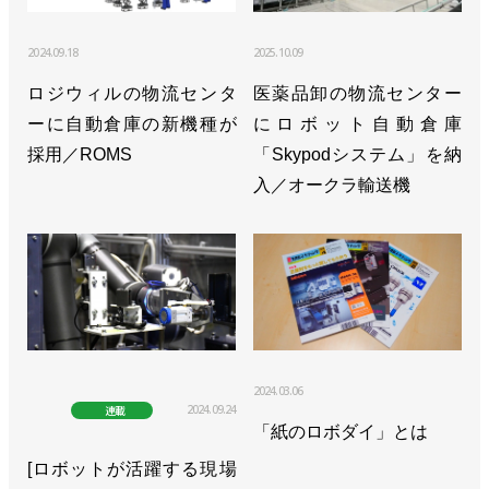
2024.09.18
2025.10.09
ロジウィルの物流センタ
医薬品卸の物流センター
ーに自動倉庫の新機種が
にロボット自動倉庫
採用／ROMS
「Skypodシステム」を納
入／オークラ輸送機
2024.03.06
2024.09.24
連載
「紙のロボダイ」とは
[ロボットが活躍する現場