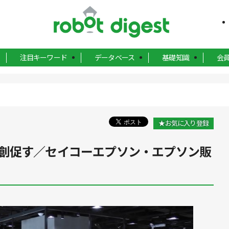
注目キーワード
データベース
基礎知識
会
★お気に入り登録
創促す／セイコーエプソン・エプソン販