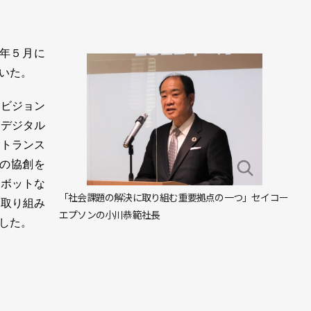
9年５月に
いた。
ビジョン
、デジタル
ルトランス
との協創を
ロボットな
「社会課題の解決に取り組む重要拠点の一つ」セイコー
な取り組み
エプソンの小川恭範社長
した。