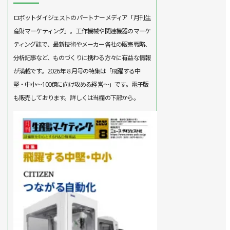
ロボットダイジェストのパートナーメディア「月刊生
産財マーケティング」。工作機械や関連機器のマーケ
ティング誌で、最新技術やメーカー各社の販売戦略、
分析記事など、ものづくりに携わる方々に有益な情報
が満載です。2026年８月号の特集は「飛躍する中
堅・中小～100億に向け攻める経営～」です。電子版
も販売しております。詳しくは当欄の下部から。