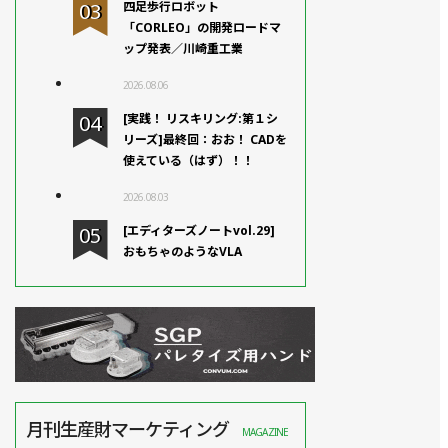
四足歩行ロボット
「CORLEO」の開発ロードマ
ップ発表／川崎重工業
2026.08.06
[実践！ リスキリング:第１シ
リーズ]最終回：おお！ CADを
使えている（はず）！！
2026.08.03
[エディターズノートvol.29]
おもちゃのようなVLA
月刊生産財マーケティング
MAGAZINE