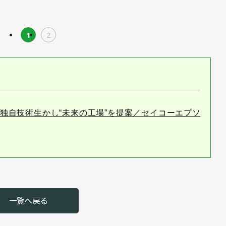
1
2
.9]独自技術生かし“未来の工場”を提案／セイコーエプソ
一覧へ戻る