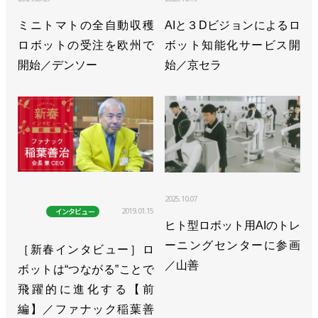
ミニトマトの全自動収穫
AIと３Dビジョンによるロ
ロボットの受注を欧州で
ボット知能化サービス開
開始／デンソー
始／京セラ
2025.10.07
2019.01.15
インタビュー
ヒト型ロボット用AIのトレ
ーニングセンターに参画
［新春インタビュー］ロ
／山善
ボットは“つながる”ことで
飛躍的に進化する【前
編】／ファナック稲葉善