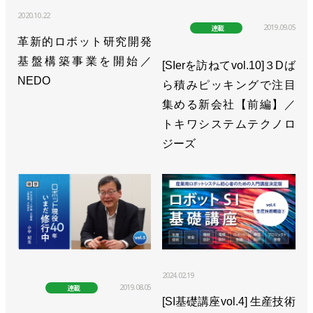
2020.10.22
2019.09.05
連載
革新的ロボット研究開発
基盤構築事業を開始／
[SIerを訪ねてvol.10]３Dば
NEDO
ら積みピッキングで注目
集める新会社【前編】／
トキワシステムテクノロ
ジーズ
2024.02.19
2019.08.05
連載
[SI基礎講座vol.4] 生産技術