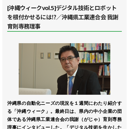
[沖縄ウィークvol.5]デジタル技術とロボット
を根付かせるには⁉／沖縄県工業連合会 我謝
育則専務理事
沖縄県の自動化ニーズの現況を１週間にわたり紹介す
る「沖縄ウィーク」。最終日は、県内の中小企業の団
体である沖縄県工業連合会の我謝（がじゃ）育則専務
理事にインタビューした。「デジタル技術を生かした