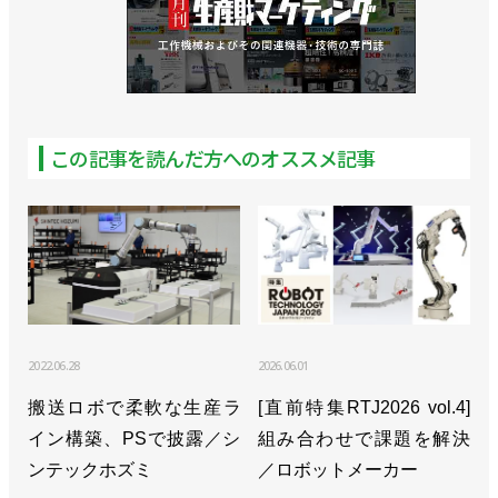
>>AIで多関節ロボットのプログラミングが不要に／
FUJI
この記事を読んだ方へのオススメ記事
2022.06.28
2026.06.01
搬送ロボで柔軟な生産ラ
[直前特集RTJ2026 vol.4]
イン構築、PSで披露／シ
組み合わせで課題を解決
ンテックホズミ
／ロボットメーカー