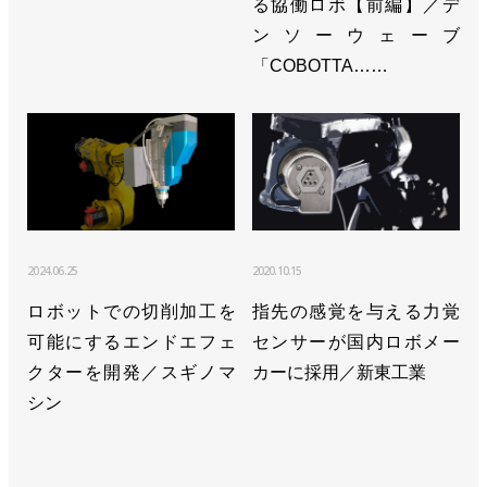
る協働ロボ【前編】／デ
ンソーウェーブ
「COBOTTA……
2024.06.25
2020.10.15
ロボットでの切削加工を
指先の感覚を与える力覚
可能にするエンドエフェ
センサーが国内ロボメー
クターを開発／スギノマ
カーに採用／新東工業
シン