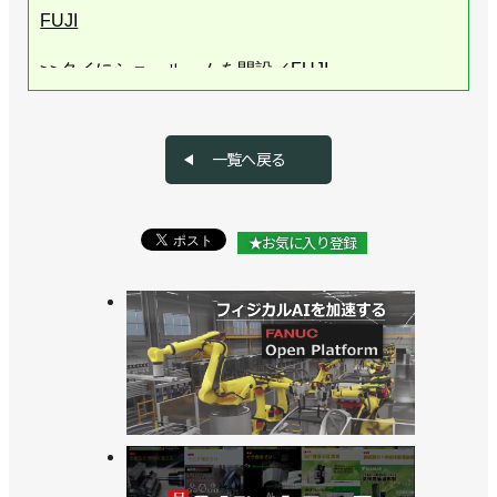
FUJI
>>タイにショールームを開設／FUJI
>>店舗内のカゴ車自動搬送の実証実験を開始／FUJI
一覧へ戻る
>>SIerの負荷軽減へ、ロボットメーカー発のデジタ
ル基盤／FUJI
★お気に入り登録
>>SmartWingに水平多関節ロボを４機種追加／FUJI
>>基板組み立て工程を自動化／FUJI
>>インドに子会社設立／FUJI
>>実装機への電子部品の補給を自動化／FUJI
>>仮想空間上で自動化設備のシミュレーションが可
能に／FUJI