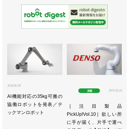
2024.05.09
2019.03.26
連載
AI機能対応の35kg可搬の
協働ロボットを発表／テ
［注目製品
ックマンロボット
PickUp!Vol.10］欲しい所
に手が届く、片手で運べ