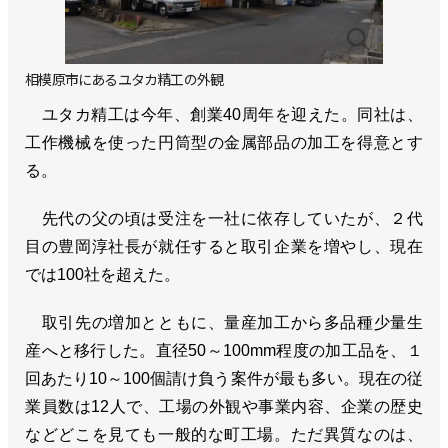
相模原市にあるユタカ精工の外観
ユタカ精工は今年、創業40周年を迎えた。同社は、
工作機械を使った円筒型の金属部品の加工を得意とす
る。
先代の父の頃は受注を一社に依存していたが、２代
目の豊岡淳社長が就任すると取引企業を増やし、現在
では100社を超えた。
取引先の増加とともに、量産加工から多品種少量生
産へと移行した。直径50～100mm程度の加工品を、１
回あたり10～100個請け負う案件が最も多い。現在の従
業員数は12人で、工場の外観や事業内容、企業の歴史
などどこを見ても一般的な町工場。ただ異質なのは、