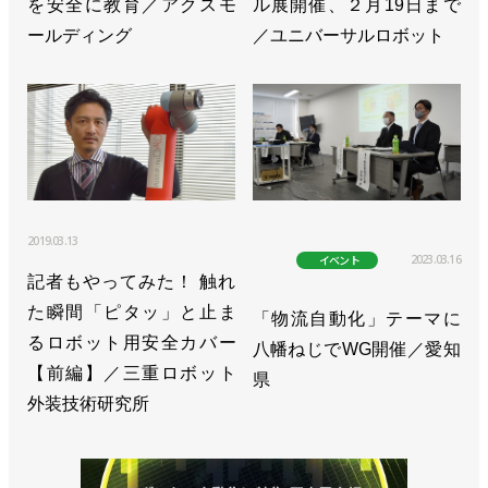
を安全に教育／アクスモ
ル展開催、２月19日まで
ールディング
／ユニバーサルロボット
2019.03.13
2023.03.16
イベント
記者もやってみた！ 触れ
た瞬間「ピタッ」と止ま
「物流自動化」テーマに
るロボット用安全カバー
八幡ねじでWG開催／愛知
【前編】／三重ロボット
県
外装技術研究所