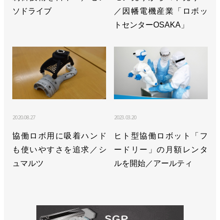
ソドライブ
／因幡電機産業「ロボッ
トセンターOSAKA」
2020.08.27
2023.03.20
協働ロボ用に吸着ハンド
ヒト型協働ロボット「フ
も使いやすさを追求／シ
ードリー」の月額レンタ
ュマルツ
ルを開始／アールティ