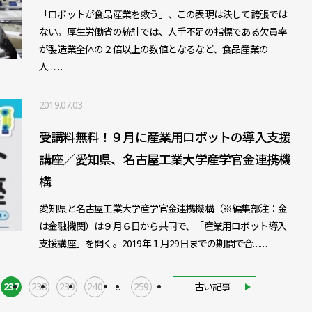
「ロボットが食品産業を救う」、この表現は決して誇張では
ない。厚生労働省の統計では、人手不足の指標である欠員率
が製造業全体の２倍以上の数値となるなど、食品産業の
人……
2019.07.03
受講料無料！９月に産業用ロボットの導入支援
講座／愛知県、名古屋工業大学産学官金連携機
構
愛知県と名古屋工業大学産学官金連携機構（※編集部注：金
は金融機関）は９月６日から共同で、「産業用ロボット導入
支援講座」を開く。2019年１月29日までの期間で合……
237
238
239
240
...
259
古い記事