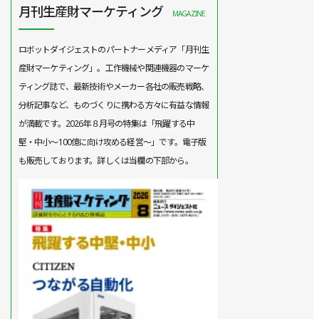
月刊生産財マーケティング
MAGAZINE
ロボットダイジェストのパートナーメディア「月刊生
産財マーケティング」。工作機械や関連機器のマーケ
ティング誌で、最新技術やメーカー各社の販売戦略、
分析記事など、ものづくりに携わる方々に有益な情報
が満載です。2026年８月号の特集は「飛躍する中
堅・中小～100億に向け攻める経営～」です。電子版
も販売しております。詳しくは当欄の下部から。