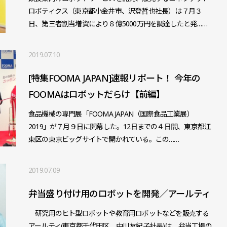
ロボティクス（東京都小金井市、沢登哲也社長）は７月３
日、第三者割当増資により８億5000万円を調達したと発……
2019.07.10
[特集FOOMA JAPAN]速報リポート！ 今年の
FOOMAはロボットだらけ【前編】
食品機械の専門展「FOOMA JAPAN（国際食品工業展）
2019」が７月９日に開幕した。12日までの４日間、東京都江
東区の東京ビッグサイトで開かれている。この……
2019.07.09
弁当盛り付け用のロボットを開発／アールティ
研究用のヒト型ロボットや教育用ロボットなどを販売する
アールティ(東京都千代田区、中川友紀子社長)は、弁当工場の