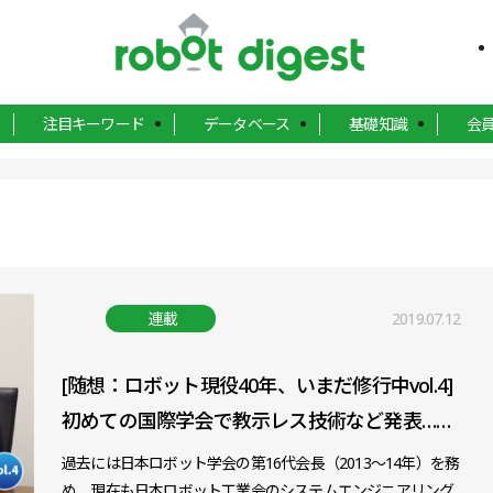
注目キーワード
データベース
基礎知識
会
連載
2019.07.12
[随想：ロボット現役40年、いまだ修行中vol.4]
初めての国際学会で教示レス技術など発表……
過去には日本ロボット学会の第16代会長（2013～14年）を務
め、現在も日本ロボット工業会のシステムエンジニアリング