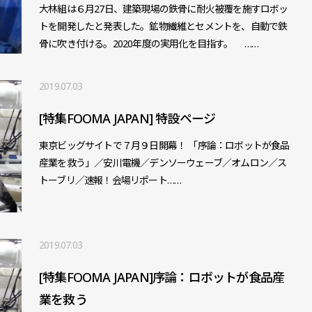
大林組は６月27日、建築現場の鉄骨に耐火被覆を施すロボッ
トを開発したと発表した。鉱物繊維とセメントを、自動で鉄
骨に吹き付ける。2020年度の実用化を目指す。 ……
2019.07.03
[特集FOOMA JAPAN] 特設ページ
東京ビッグサイトで７月９日開幕！ 「序論：ロボットが食品
産業を救う」／安川電機／デンソーウェーブ／オムロン／ス
トーブリ／速報！会場リポート……
2019.07.03
[特集FOOMA JAPAN]序論：ロボットが食品産
業を救う