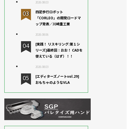
2026.08.03
四足歩行ロボット
「CORLEO」の開発ロードマ
ップ発表／川崎重工業
2026.08.06
[実践！ リスキリング:第１シ
リーズ]最終回：おお！ CADを
使えている（はず）！！
2026.08.03
[エディターズノートvol.29]
おもちゃのようなVLA