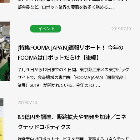
部会長など、ロボット業界の要職を数多く務める……
イベント
2019.07.10
[特集FOOMA JAPAN]速報リポート！ 今年の
FOOMAはロボットだらけ【後編】
７月９日から12日までの４日間、東京都江東区の東京ビッグ
サイトで、食品機械の専門展「FOOMA JAPAN（国際食品工
業展）2019」が開かれている。今年のFO……
2019.07.10
8.5億円を調達、販路拡大や開発を加速／コネ
クテッドロボティクス
飲食業向けロボットサービスを開発、販売するコネクテッド