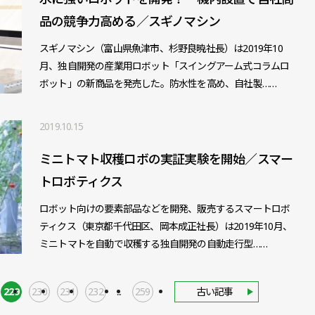
品の競争力高める／スギノマシン
スギノマシン（富山県魚津市、杉野良暁社長）は2019年10
月、独自開発の産業用ロボット「スイングアーム式コラムロ
ボット」の新商品を発売した。防水性を高め、自社製……
2019.10.15
ミニトマト収穫ロボの実証実験を開始／スマー
トロボティクス
ロボット向けの要素部品などを開発、販売するスマートロボ
ティクス（東京都千代田区、岡本成正社長）は2019年10月、
ミニトマトを自動で収穫する独自開発の自動走行型……
229
230
231
232
...
259
古い記事