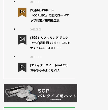
2026.08.03
四足歩行ロボット
「CORLEO」の開発ロードマ
ップ発表／川崎重工業
2026.08.06
[実践！ リスキリング:第１シ
リーズ]最終回：おお！ CADを
使えている（はず）！！
2026.08.03
[エディターズノートvol.29]
おもちゃのようなVLA