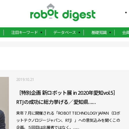
注目キーワード
データベース
基礎知識
会
2019.10.21
［特別企画 新ロボット展 in 2020年愛知vol.5］
RTJの成功に総力挙げる／愛知県……
来年７月に開催される「ROBOT TECHNOLOGY JAPAN（ロボ
ットテクノロジージャパン、RTJ）」への意気込みを聞くこの
企画。５回目は出展者ではなく、……