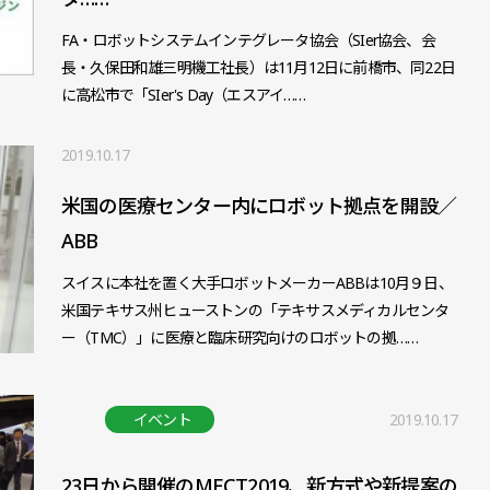
FA・ロボットシステムインテグレータ協会（SIer協会、会
長・久保田和雄三明機工社長）は11月12日に前橋市、同22日
に高松市で「SIer's Day（エスアイ……
2019.10.17
米国の医療センター内にロボット拠点を開設／
ABB
スイスに本社を置く大手ロボットメーカーABBは10月９日、
米国テキサス州ヒューストンの「テキサスメディカルセンタ
ー（TMC）」に医療と臨床研究向けのロボットの拠……
イベント
2019.10.17
23日から開催のMECT2019、新方式や新提案の