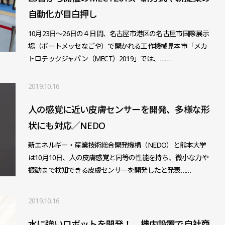
自動化が目白押し
10月23日～26日の４日間、名古屋市港区の名古屋市国際展示
場（ポートメッセなごや）で開かれる工作機械見本市「メカ
トロテックジャパン（MECT）2019」では、……
2019.10.16
人の感覚に近い皮膚センサーを開発、多様な形
状にも対応／NEDO
新エネルギー・産業技術総合開発機構（NEDO）と熊本大学
は10月10日、人の皮膚感覚と同等の性能を持ち、微小な力や
振動まで検知できる皮膚センサーを開発したと発表……
2019.10.16
水に強いロボットを開発！ 機内設置で自社商