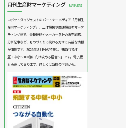
月刊生産財マーケティング
MAGAZINE
ロボットダイジェストのパートナーメディア「月刊生
産財マーケティング」。工作機械や関連機器のマーケ
ティング誌で、最新技術やメーカー各社の販売戦略、
分析記事など、ものづくりに携わる方々に有益な情報
が満載です。2026年８月号の特集は「飛躍する中
堅・中小～100億に向け攻める経営～」です。電子版
も販売しております。詳しくは当欄の下部から。