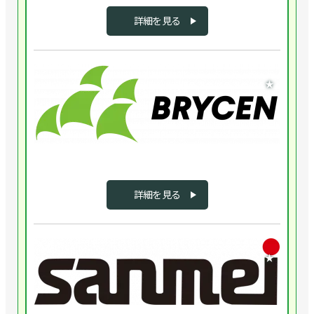
に
誕
詳細を見る
生
し
た
企業
SCHU
★
は、
【CO
現
WES
在
AGV
50
AMR
か
コ
国
ン
以
ベ
詳細を見る
上
ア・
に
棚
展
搬
企業
開
送
★
す
ロ
株
る
ボ
式
グ
ッ
会
リ