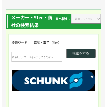
メーカー・SIer・商
並べ替え：
社の検索結果
検索ワード： 電気・電子（SIer）
企業
★
1945
年
ド
イ
ツ