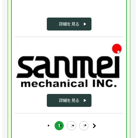
ト
社
ッ
三
ピ
メ
明
ン
ー
は、
詳細を見る
グ
カ
技
技
ー
術
術、
が
商
企業
ク
違
社
★
ラ
っ
と
『機
ン
て
し
械
ピ
も、
て
技
ン
COO
様々
術
グ
WES
な
×
テ
な
業
電
ク
ら
界
気
詳細を見る
ノ
一
の
技
ロ
元
お
術
ジ
制
客
×
ー、
御。
様
1
2
3
ロ
自
既
に
ボ
動
存