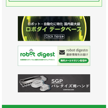
自
ッ
化
設
働
ト
技
備
化
技
術
を
の
術』
の
活
販
を
世
か
売・
駆
界
し
ご
使
的
な
提
し
な
が
案
た
コ
ら
を
総
ン
現
行
合
ピ
場
っ
シ
テ
全
て
ス
ン
体
い
テ
シ
の
ま
ム
ー
自
す。
力
リ
動
グ
を
ー
化
ル
生
ダ
を
ー
か
ー
実
プ
し、
で
現
会
ジ