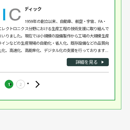
企業名：タマディック
タマディックは1959年の創立以来、自動車、航空・宇宙、FA・
エレクトロニクス分野における生産工程の技術支援に取り組んで
まいりました。現在では小規模の設備製作から工場の大規模生産
ラインなどの生産現場の自動化・省人化、既存設備などの品質向
上化、高速化、高能率化、デジタル化の支援を行っております。
「何から始めればよいか分からない」といった導入の悩みから、
詳細を見る
自動化の事例がないような工程などにおいても、構想検討から設
計・製作まで一気通貫で支援できる強みを活かし、お客さまの課
題解決を提案してまいります。
1
2