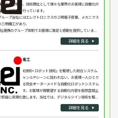
株式会社三明は、技術商社として様々な業界のお客様に自働化の
販売・ご提案を行っています。
グループ会社にはエレクトロニクスの三明電子産業、メカニクス
の三明機工があり、
3社連携のグループ体制でお客様に満足と感動を提供していま
す。
詳細を見る
企業名：三明機工
『機械技術× 電気技術× ロボット技術』を駆使した総合システム
力を生かし、ジャンルやシーンに捉われない、お客様一人ひとり
のニーズを叶える完全オーダーメイドな自動化ロボットシステム
をご提案致します。お客様が御要望する自動化内容を仮想空間上
で即座に具現化致します。当社では、デジタルツイン技術を駆使
し、最新の技術と長年培った技術を融合して、機能・コストにお
詳細を見る
いて最適なシステムを御提案いたします。