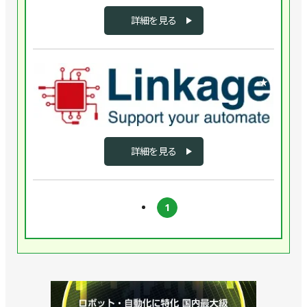
明
は、
詳細を見る
技
術
商
企業
社
★
と
し
て
様々
詳細を見る
な
業
界
の
1
お
客
様
に
自
働
化