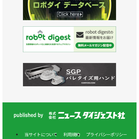
の
販
売・
ご
提
案
を
行
っ
て
い
ま
す。
グ
ル
ー
プ
会
社
当サイトについて
利用規約
プライバシーポリシー
に