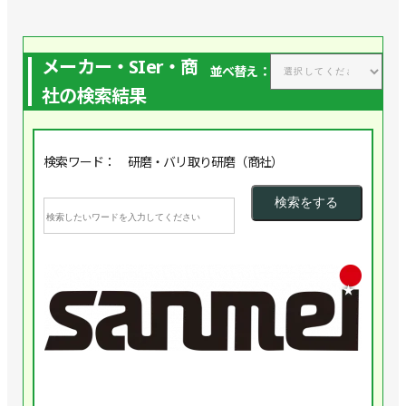
メーカー・SIer・商
並べ替え：
社の検索結果
検索ワード： 研磨・バリ取り研磨（商社）
企業
★
株
式
会
社
三