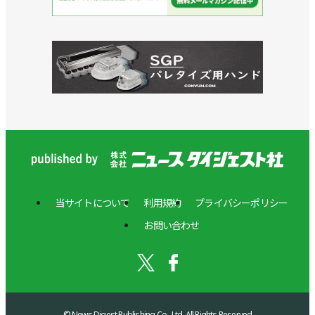
ス
売
の
る
の
し
お
制
三
て
客
御
明
お
様
技
機
り
が
術
工
ま
望
に
が
す。
む
加
あ
「世
え、
り、
１．
界
NVID
3
ア
を
製
社
ー
よ
品
連
ム
り
と
携
メ
良
連
当サイトについて
利用規約
プライバシーポリシー
の
ー
く
携
グ
カ
お問い合わせ
す
し
ル
ー
る
た
ー
２．
製
推
プ
自
品
論
体
立
を
技
制
走
生
術
で
© News Digest Publishing Co., Ltd. All Rights Reserved.