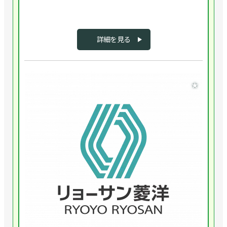
相
ス
の
談
は
販
を
1907
売・
承
年
詳細を見る
ご
っ
の
提
て
創
案
お
業
企業
を
り
以
★
行
ま
来、
AI
っ
す。
メ
と
て
ま
ー
非
い
た、
カ
AI
ま
エ
ー
技
す。
ッ
商
術
グ
ジ
社
を
ル
AI
の
融
ー
コ
強
合
プ
ン
み
し、
会
ピ
を
従
社
ュ
生
来
に
ー