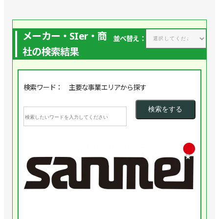
メーカー・SIer・商
並べ替え：
社の検索結果
検索ワード： 主要な事業エリアから探す
企業
★
株
式
会
社
三