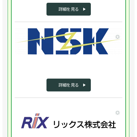
明
は、
詳細を見る
技
術
商
企業
社
★
と
ROS
し
分
て
野
様々
の
な
ソ
業
フ
界
ト
詳細を見る
の
ウ
お
ェ
客
ア
企業
様
強
★
に
化
リ
自
の
ッ
働
ご
ク
化