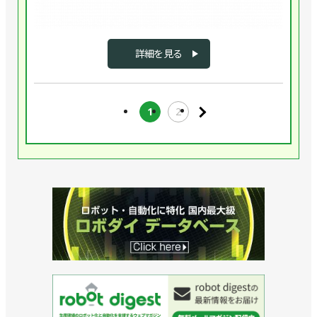
か
自
は
テ
し
動
エ
ィ
て
化
レ
ン
お
が
詳細を見る
ク
グ
客
困
ト
の
様
難
ロ
画
の
だ
ニ
像
課
1
2
っ
ク
解
題
た
ス
析
を
工
の
の
解
程
三
ソ
決
に
明
フ
し
も
電
ト
て
挑
子
ウ
き
戦。
産
ェ
ま
人
業、
ア
し
の
メ
を
た。
感
カ
製
製
覚
ニ
造
造
に
ク
販
業
迫