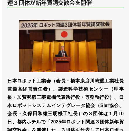
連３団体が新年賀詞交歓会を開催
日本ロボット工業会（会長・橋本康彦川崎重工業社長
兼最高経営責任者）、製造科学技術センター（理事
長・加賀邦彦三菱電機代表執行役・専務執行役）、日
本ロボットシステムインテグレータ協会（SIer協会、
会長・久保田和雄三明機工社長）の３団体は１月10
日、都内ホテルで「2025年ロボット関連３団体新年賀
詞交歓会」を開催した。３団体を代表して日本ロボッ