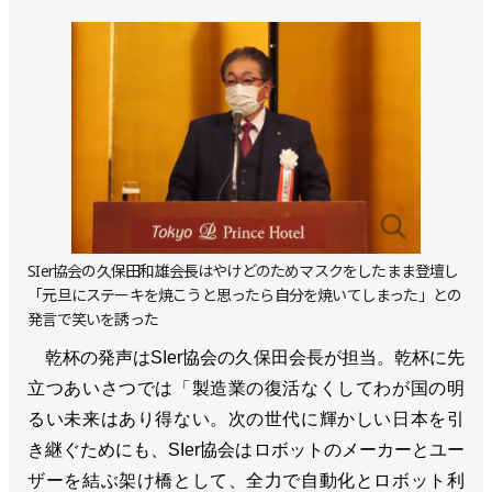
SIer協会の久保田和雄会長はやけどのためマスクをしたまま登壇し
「元旦にステーキを焼こうと思ったら自分を焼いてしまった」との
発言で笑いを誘った
乾杯の発声はSIer協会の久保田会長が担当。乾杯に先
立つあいさつでは「製造業の復活なくしてわが国の明
るい未来はあり得ない。次の世代に輝かしい日本を引
き継ぐためにも、SIer協会はロボットのメーカーとユー
ザーを結ぶ架け橋として、全力で自動化とロボット利