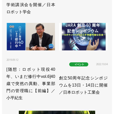
学術講演会を開催／日本
ロボット学会
2019.09.12
2022.10.04
イベント
[随想：ロボット現役40
年、いまだ修行中vol.6]40
創立50周年記念シンポジ
歳で突然の異動、事業部
ウムを13日・14日に開催
門の管理職に【前編】／
／日本ロボット工業会
小平紀生