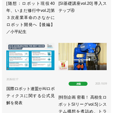
[随想：ロボット現役40
[SI基礎講座vol.20] 導入ス
年、いまだ修行中vol.2]第
テップ④
３次産業革命のさなかに
ロボット開発へ【後編】
／小平紀生
2026.02.17
2025.10.09
連載
国際ロボット連盟がAIロボ
ティクスに関する公式見
[特別企画 密着！ 高校生ロ
解を発表
ボットSIリーグvol.5]シス
テム構想を煮詰め、トラ