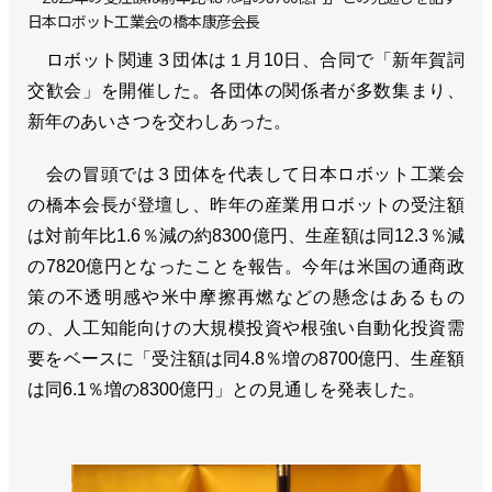
日本ロボット工業会の橋本康彦会長
ロボット関連３団体は１月10日、合同で「新年賀詞
交歓会」を開催した。各団体の関係者が多数集まり、
新年のあいさつを交わしあった。
会の冒頭では３団体を代表して日本ロボット工業会
の橋本会長が登壇し、昨年の産業用ロボットの受注額
は対前年比1.6％減の約8300億円、生産額は同12.3％減
の7820億円となったことを報告。今年は米国の通商政
策の不透明感や米中摩擦再燃などの懸念はあるもの
の、人工知能向けの大規模投資や根強い自動化投資需
要をベースに「受注額は同4.8％増の8700億円、生産額
は同6.1％増の8300億円」との見通しを発表した。