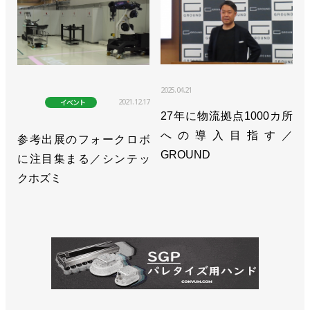
2025.04.21
2021.12.17
イベント
27年に物流拠点1000カ所
への導入目指す／
参考出展のフォークロボ
GROUND
に注目集まる／シンテッ
クホズミ