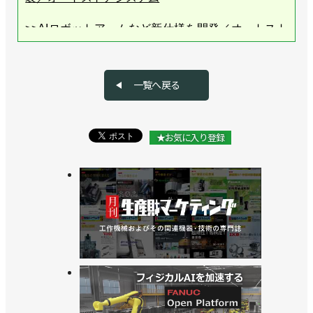
>>AIロボットアームなど新仕様を開発／オートスト
ア
>>倉庫管理のレポート発表、５つの課題を分析／オ
一覧へ戻る
ートストア
>>ピッキングロボに高さ425mmのコンテナ対応モデ
★お気に入り登録
ルを追加／オートストア
>>ロボット自動倉庫の「イノベーションハブ」開設
／オートストア
>>新ソフト開発で高密度自動倉庫のパフォーマンス
向上／オートストア