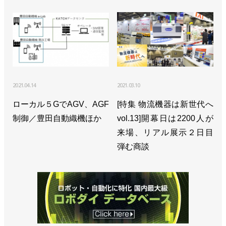
2021.04.14
2021.03.10
ローカル５GでAGV、AGF
[特集 物流機器は新世代へ
制御／豊田自動織機ほか
vol.13]開幕日は2200人が
来場、リアル展示２日目
弾む商談