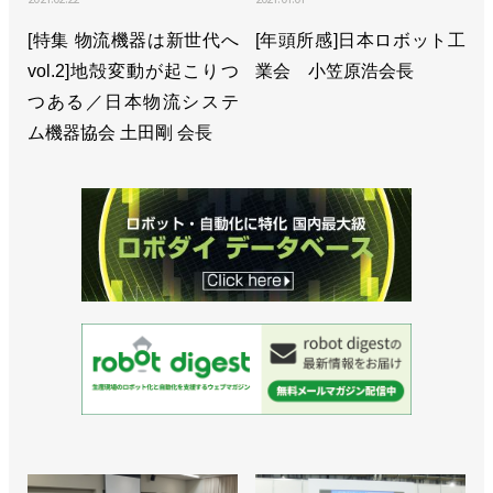
[特集 物流機器は新世代へ
[年頭所感]日本ロボット工
vol.2]地殻変動が起こりつ
業会 小笠原浩会長
つある／日本物流システ
ム機器協会 土田剛 会長