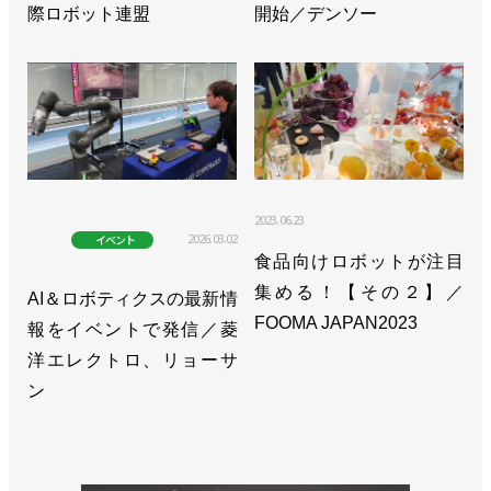
際ロボット連盟
開始／デンソー
2023.06.23
2026.03.02
イベント
食品向けロボットが注目
集める！【その２】／
AI＆ロボティクスの最新情
FOOMA JAPAN2023
報をイベントで発信／菱
洋エレクトロ、リョーサ
ン