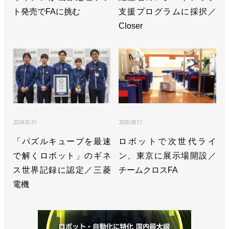
ト発売でFAに挑む
支援プログラムに採択／
Closer
2024.05.31
2020.09.17
「パズルキューブを最速
ロボットで次世代ライ
で解くロボット」のギネ
ン、東京に展示場開設／
ス世界記録に認定／三菱
チームクロスFA
電機