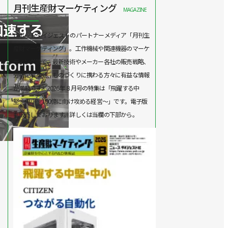
月刊生産財マーケティング
MAGAZINE
ロボットダイジェストのパートナーメディア「月刊生
産財マーケティング」。工作機械や関連機器のマーケ
ティング誌で、最新技術やメーカー各社の販売戦略、
分析記事など、ものづくりに携わる方々に有益な情報
が満載です。2026年８月号の特集は「飛躍する中
堅・中小～100億に向け攻める経営～」です。電子版
も販売しております。詳しくは当欄の下部から。