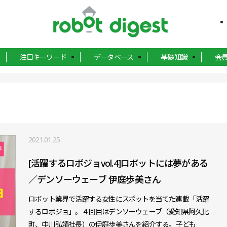
注目キーワード
データベース
基礎知識
会
2021.01.25
[活躍するロボジョvol.4]ロボットには夢がある
／デンソーウェーブ 伊庭歩美さん
ロボット業界で活躍する女性にスポットを当てた連載「活躍
するロボジョ」。４回目はデンソーウェーブ（愛知県阿久比
町、中川弘靖社長）の伊庭歩美さんを紹介する。子ども