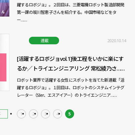
躍するロボジョ」。２回目は、三菱電機ロボット製造部開発
第一課の坂川智恵子さんを紹介する。中国市場などをタ
ー……
連載
2020.10.14
[活躍するロボジョvol.1]後工程をいかに楽にす
るか／トライエンジニアリング 常松綾乃さ……
ロボット業界で活躍する女性にスポットを当てた新連載「活
躍するロボジョ」。１回目は、ロボットのシステムインテグ
レーター（SIer、エスアイアー）のトライエンジニア……
事
1
2
3
4
5