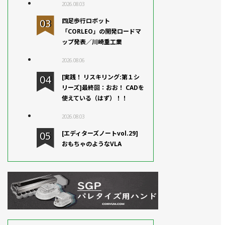
2026.08.03
四足歩行ロボット
「CORLEO」の開発ロードマ
ップ発表／川崎重工業
2026.08.06
[実践！ リスキリング:第１シ
リーズ]最終回：おお！ CADを
使えている（はず）！！
2026.08.03
[エディターズノートvol.29]
おもちゃのようなVLA