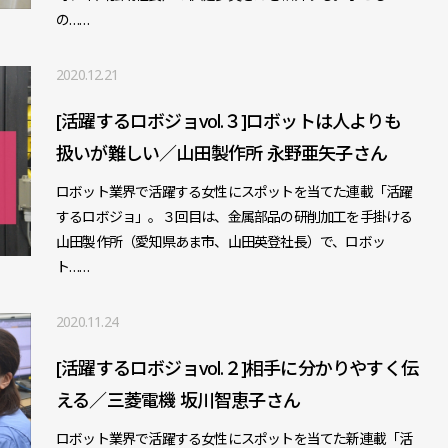
の……
2020.12.21
[活躍するロボジョvol.３]ロボットは人よりも
扱いが難しい／山田製作所 永野亜矢子さん
ロボット業界で活躍する女性にスポットを当てた連載「活躍
するロボジョ」。３回目は、金属部品の研削加工を手掛ける
山田製作所（愛知県あま市、山田英登社長）で、ロボッ
ト……
2020.11.24
[活躍するロボジョvol.２]相手に分かりやすく伝
える／三菱電機 坂川智恵子さん
ロボット業界で活躍する女性にスポットを当てた新連載「活