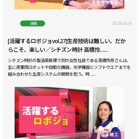
2024.04.24
連載
[活躍するロボジョvol.27]生産技術は難しい。だか
らこそ、楽しい／シチズン時計 高橋怜……
シチズン時計の製造革新課で初の女性社員である高橋怜奈さんは、
主に産業用ロボットや自動化機器、光学機器とソフトウエアまでを
組み合わせた生産システムの開発を担う。時……