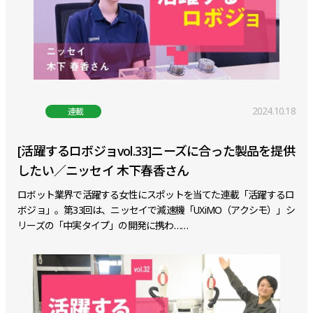
2024.10.18
連載
[活躍するロボジョvol.33]ニーズに合った製品を提供
したい／ニッセイ 木下春香さん
ロボット業界で活躍する女性にスポットを当てた連載「活躍するロ
ボジョ」。第33回は、ニッセイで減速機「UXiMO（アクシモ）」シ
リーズの「中実タイプ」の開発に携わ……