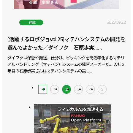
2023.09.22
連載
[活躍するロボジョvol.25]マテハンシステムの開発を
選んでよかった／ダイフク 石原歩実……
ダイフクは保管や搬送、仕分け、ピッキングを高効率化するマテリ
アルハンドリング（マテハン）システムの総合メーカーだ。入社３
年目の石原歩実さんはマテハンシステムの設……
1
2
3
4
5