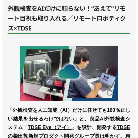
外観検査をAIだけに頼らない！“あえて”リモ
ート目視も取り入れる／リモートロボティク
ス×TDSE
「外観検査を人工知能（AI）だけに任せても100％正し
い結果を出せるわけではない」と、良品AI外観検査シ
ステム「
TDSE Eye（アイ）
」を設計、開発する
TDSE
の柴田敦新規プロダクト開発グループ長は明かす。精