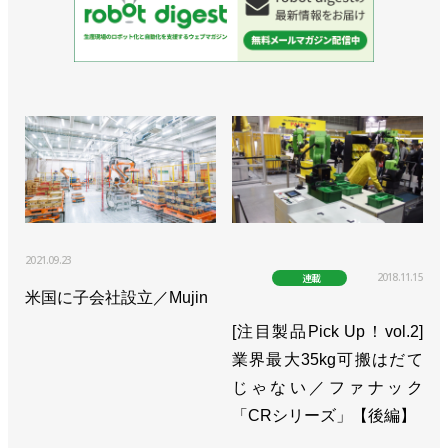
2021.09.23
2018.11.15
連載
米国に子会社設立／Mujin
[注目製品Pick Up！vol.2]
業界最大35kg可搬はだて
じゃない／ファナック
「CRシリーズ」【後編】