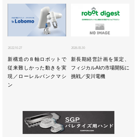
2022.10.27
2026.05.30
新構造の８軸ロボットで
新長期経営計画を策定、
従来難しかった動きを実
フィジカルAIの市場開拓に
現／ローレルバンクマシ
挑戦／安川電機
ン