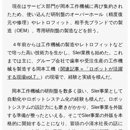
現在はサービス部門が岡本工作機械に再び集約され
たため、使い込んだ研削盤のオーバーホール（精度復
元や修理）やレトロフィット、相手先ブランドでの製
造（OEM）、専用研削盤の製造などを担う。
４年前からは工作機械の製造やレトロフィットなど
で培った高い技術力を生かし、SIer業務も始めた。これ
までは主に、グループ会社で歯車や受注生産の工作機
械を製造する岡本工機（
関連記事＝「ロボットが活躍
する現場vol.7」
）の現場で、経験と実績を積んだ。
岡本工作機械の研削盤を数多く扱い、SIer事業として
自動化やロボットシステム化の経験も積んだ。ロボッ
トシステムの設計力にも磨きがかかり、SIer事業を外販
する準備が整ったといえる。そこでSIer事業の外販を本
格的に開始することになり、冒頭の小清水社長の話に