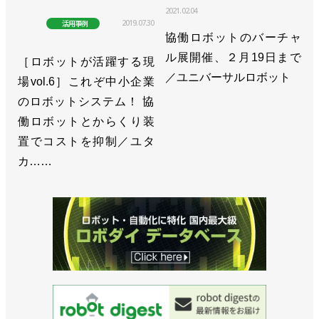
2021.02.04
2019.07.30
活用事例
協働ロボットのバーチャ
ル展開催、２月19日まで
［ロボットが活躍する現
／ユニバーサルロボット
場vol.6］これぞ中小企業
のロボットシステム！ 協
働ロボットとからくり装
置でコストを抑制／ユタ
カ……