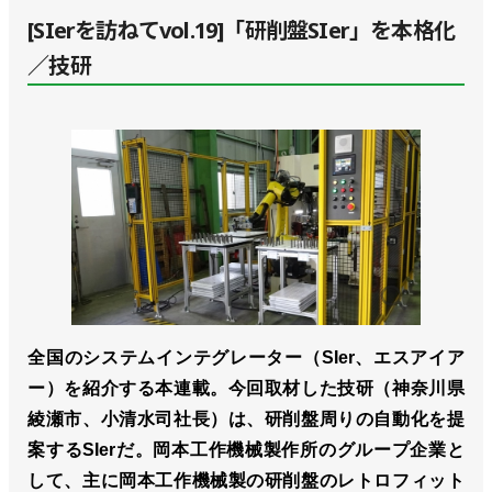
[SIerを訪ねてvol.19]「研削盤SIer」を本格化
／技研
全国のシステムインテグレーター（SIer、エスアイア
ー）を紹介する本連載。今回取材した技研（神奈川県
綾瀬市、小清水司社長）は、研削盤周りの自動化を提
案するSIerだ。岡本工作機械製作所のグループ企業と
して、主に岡本工作機械製の研削盤のレトロフィット