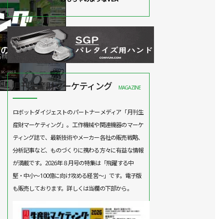
月刊生産財マーケティング
MAGAZINE
ロボットダイジェストのパートナーメディア「月刊生
産財マーケティング」。工作機械や関連機器のマーケ
ティング誌で、最新技術やメーカー各社の販売戦略、
分析記事など、ものづくりに携わる方々に有益な情報
が満載です。2026年８月号の特集は「飛躍する中
堅・中小～100億に向け攻める経営～」です。電子版
も販売しております。詳しくは当欄の下部から。