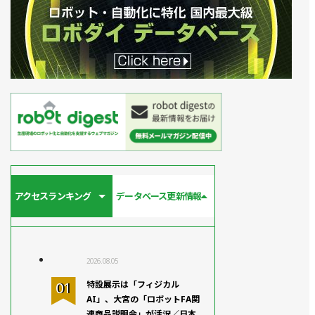
アクセスランキング
データベース更新情報
2026.08.05
特設展示は「フィジカル
AI」、大宮の「ロボットFA関
連商品説明会」が活況／日本