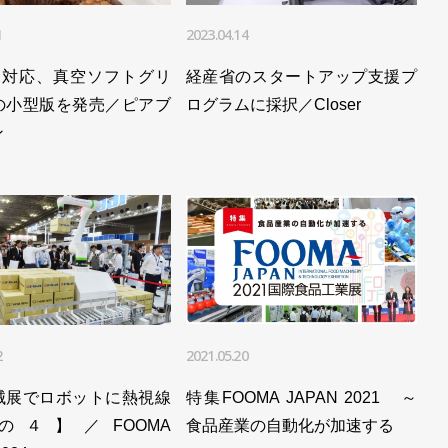
1
2023.04.14
mに対応、真空ソフトグリ
経産省のスタートアップ支援プ
の小型版を発売／ピアブ
ログラムに採択／Closer
ン
2
2021.05.20
械展でロボットに熱視線
特集FOOMA JAPAN 2021 ～
の４】／FOOMA
食品産業の自動化が加速する