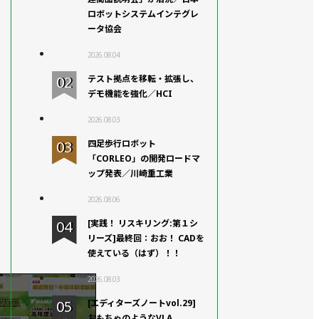
ロボットシステムインテグレ
ータ協会
2026.08.04
テスト拠点を移転・拡張し、
デモ機能を強化／HCI
2026.08.03
四足歩行ロボット
「CORLEO」の開発ロードマ
ップ発表／川崎重工業
2026.08.06
[実践！ リスキリング:第１シ
リーズ]最終回：おお！ CADを
使えている（はず）！！
2026.08.03
[エディターズノートvol.29]
おもちゃのようなVLA