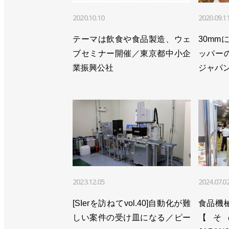
2020.10.10
2020.09.1
テーマは飲食や食品製造、ウェ
30m
ブセミナー開催／東京都中小企
ッパー
業振興公社
ジャパ
2023.12.05
2024.07.0
[SIerを訪ねてvol.40]自動化が難
食品機
しい案件の受け皿になる／ピー
【そ