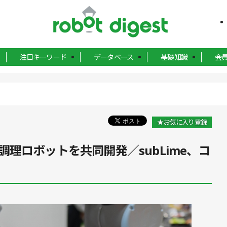
注目キーワード
データベース
基礎知識
会
★お気に入り登録
理ロボットを共同開発／subLime、コ