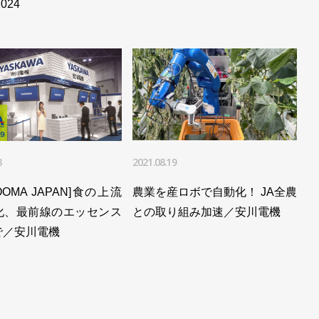
024
3
2021.08.19
OOMA JAPAN]食の上流
農業を産ロボで自動化！ JA全農
化、最前線のエッセンス
との取り組み加速／安川電機
で／安川電機