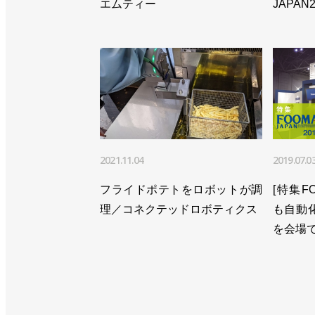
エムティー
JAPAN2
2021.11.04
2019.07.0
フライドポテトをロボットが調
[特集F
理／コネクテッドロボティクス
も自動
を会場