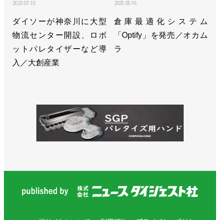
2023.07.10
2025.05.16
ダイソーが神奈川に大型
倉庫最適化システム
物流センター開設、ロボ
「Optify」を発売／オカム
ットパレタイザーなど導
ラ
入／大創産業