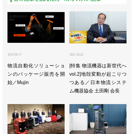
2021.06.17
2021.02.22
物流自動化ソリューショ
[特集 物流機器は新世代へ
ンのパッケージ販売を開
vol.2]地殻変動が起こりつ
始／Mujin
つある／日本物流システ
ム機器協会 土田剛 会長