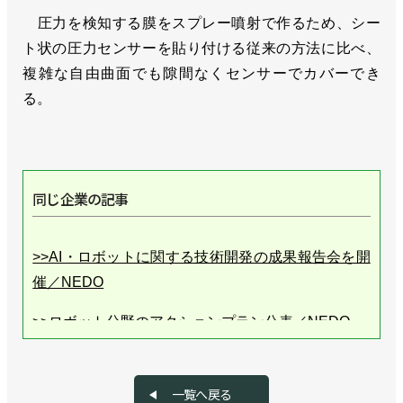
圧力を検知する膜をスプレー噴射で作るため、シー
ト状の圧力センサーを貼り付ける従来の方法に比べ、
複雑な自由曲面でも隙間なくセンサーでカバーでき
る。
同じ企業の記事
>>AI・ロボットに関する技術開発の成果報告会を開
催／NEDO
>>ロボット分野のアクションプラン公表／NEDO
>>ロボット用ミドルウエアを活用できる人材を育
成、無料講座を開講／NEDO
一覧へ戻る