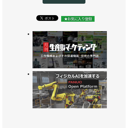
>>革新的ロボット研究開発基盤構築事業を開始／
NEDO
★お気に入り登録
>>小型・軽量のアーム搭載用ビジョンセンサーを開
発／NEDO
>>アーム衝突時の衝撃を逃がせる減速機用のギアを
開発／NEDO