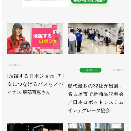
2021.07.12
2023.07.31
イベント
[活躍するロボジョvol.７]
次につなげるパスを／バ
歴代最多の32社が出展、
イナス 服部百恵さん
名古屋市で新商品説明会
／日本ロボットシステム
インテグレータ協会