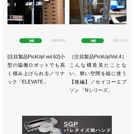
2024.02.09
2018.12.14
連載
連載
[注目製品PickUp! vol.62]小
［注目製品PickUp!Vol.4］
型の協働ロボットでも高
こんな構造見たことな
く積み上げられる／リナ
い、狭い空間を縦に使う
ック「ELEVATE」
【後編】／セイコーエプ
ソン 「Nシリーズ」