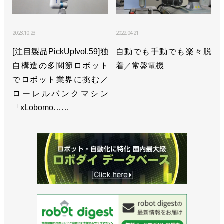
2023.10.23
2022.04.21
[注目製品PickUp!vol.59]独
自動でも手動でも楽々脱
自構造の多関節ロボット
着／常盤電機
でロボット業界に挑む／
ローレルバンクマシン
「xLobomo……