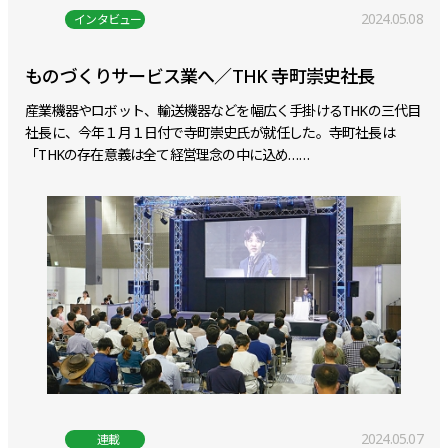
2024.05.08
インタビュー
ものづくりサービス業へ／THK 寺町崇史社長
産業機器やロボット、輸送機器などを幅広く手掛けるTHKの三代目
社長に、今年１月１日付で寺町崇史氏が就任した。寺町社長は
「THKの存在意義は全て経営理念の中に込め……
2024.05.07
連載