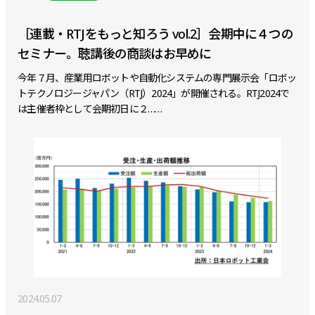
［連載・RTJをもっと知ろう vol.2］会期中に４つの
セミナー。聴講後の商談はお早めに
今年７月、産業用ロボットや自動化システムの専門展示会「ロボッ
トテクノロジージャパン（RTJ）2024」が開催される。RTJ2024で
は主催者枠として会期初日に２……
2024.05.07