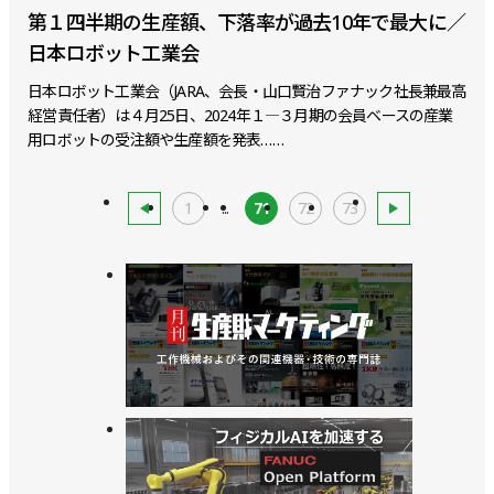
第１四半期の生産額、下落率が過去10年で最大に／
日本ロボット工業会
日本ロボット工業会（JARA、会長・山口賢治ファナック社長兼最高
経営責任者）は４月25日、2024年１―３月期の会員ベースの産業
用ロボットの受注額や生産額を発表……
1
...
71
72
73