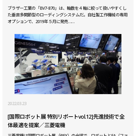
ブラザー工業の「BV7-870」は、軸数を４軸に絞って扱いやすくし
た垂直多関節型のローディングシステムだ。自社製工作機械の専用
オプションで、2019年５月に発売……
2022.03.23
[国際ロボット展 特別リポートvol.12]先進技術で全
体最適を提案／三菱電機
三菱電機は国際ロボット展（iREX）の会場で、ロボットとFA（ファ