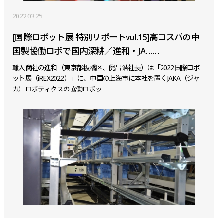
2022.03.25
[国際ロボット展 特別リポートvol.15]高コスパの中
国製協働ロボで国内深耕／進和・JA……
輸入商社の進和（東京都板橋区、倪昌浩社長）は「2022国際ロボ
ット展（iREX2022）」に、中国の上海市に本社を置くJAKA（ジャ
カ）ロボティクスの協働ロボッ……