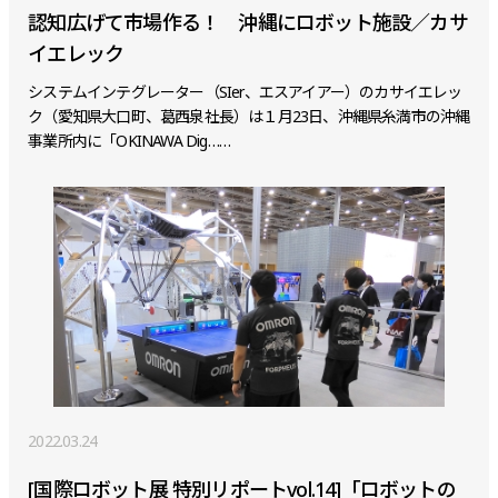
認知広げて市場作る！ 沖縄にロボット施設／カサ
イエレック
システムインテグレーター（SIer、エスアイアー）のカサイエレッ
ク（愛知県大口町、葛西泉社長）は１月23日、沖縄県糸満市の沖縄
事業所内に「OKINAWA Dig……
2022.03.24
[国際ロボット展 特別リポートvol.14]「ロボットの