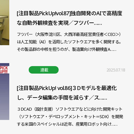
[注目製品PickUp!vol.87]独自開発のAIで高精度
な自動外観検査を実現／フツパー……
フツパー（大阪市淀川区、大西洋最高経営責任者＜CEO＞）
は人工知能（AI）を活用したソフトウエアを多く開発する。
その製品群の中核を担うのが、製造業向け外観検査A……
連載
2025.07.18
[注目製品PickUp! vol.86]３Dモデルを最適化
し、データ編集の手間を減らす／ス……
３DCAD（設計支援）ソフトウエアなどに向けた開発キット
（ソフトウエア・デペロップメント・キット＝SDK）を開発
する米国のスペイシャルは近年、産業用ロボット向け……