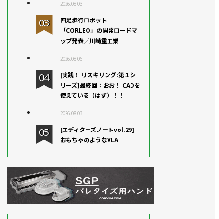
2026.08.03
四足歩行ロボット
「CORLEO」の開発ロードマ
ップ発表／川崎重工業
2026.08.06
[実践！ リスキリング:第１シ
リーズ]最終回：おお！ CADを
使えている（はず）！！
2026.08.03
[エディターズノートvol.29]
おもちゃのようなVLA