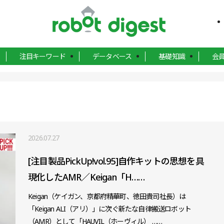
注目キーワード
データベース
基礎知識
会
2026.07.27
[注目製品PickUp!vol.95]自作キットの思想を具
現化したAMR／Keigan「H……
Keigan（ケイガン、京都府精華町、徳田貴司社長）は
「Keigan ALI（アリ）」に次ぐ新たな自律搬送ロボット
（AMR）として「HAUVIL（ホーヴィル） ……