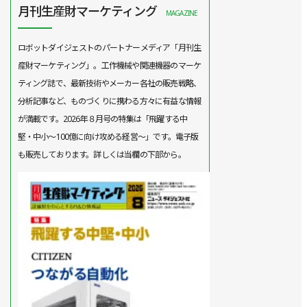
月刊生産財マーケティング
MAGAZINE
ロボットダイジェストのパートナーメディア「月刊生
産財マーケティング」。工作機械や関連機器のマーケ
ティング誌で、最新技術やメーカー各社の販売戦略、
分析記事など、ものづくりに携わる方々に有益な情報
が満載です。2026年８月号の特集は「飛躍する中
堅・中小～100億に向け攻める経営～」です。電子版
も販売しております。詳しくは当欄の下部から。