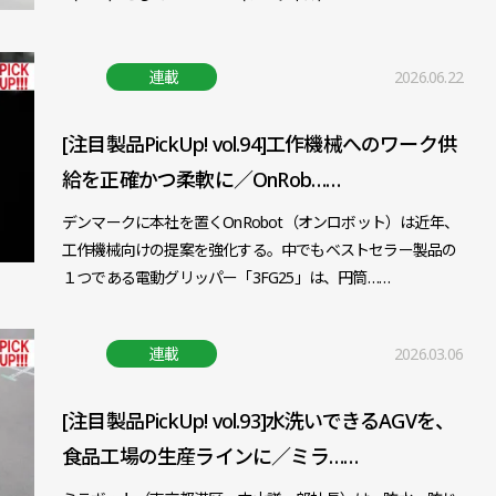
連載
2026.06.22
[注目製品PickUp! vol.94]工作機械へのワーク供
給を正確かつ柔軟に／OnRob……
デンマークに本社を置くOnRobot（オンロボット）は近年、
工作機械向けの提案を強化する。中でもベストセラー製品の
１つである電動グリッパー「3FG25」は、円筒……
連載
2026.03.06
[注目製品PickUp! vol.93]水洗いできるAGVを、
食品工場の生産ラインに／ミラ……