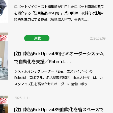
ロボットダイジェスト編集部が注目したロボット関連の製品
を紹介する「注目製品PickUp!」。第91回は、衣料向け生地の
染色を主力とする艶金（岐阜県大垣市、墨勇志……
連載
2026.02.09
[注目製品PickUp! vol.90]セミオーダーシステム
で自動化を支援／Roboful……
システムインテグレーター（SIer、エスアイアー）の
Robofull（ロボフル、名古屋市昭和区、山本大社長）は、カ
スタマイズ性を高めたセミオーダーの協働ロボッ……
2025.11.11
[注目製品PickUp! vol.89]自動化を省スペースで