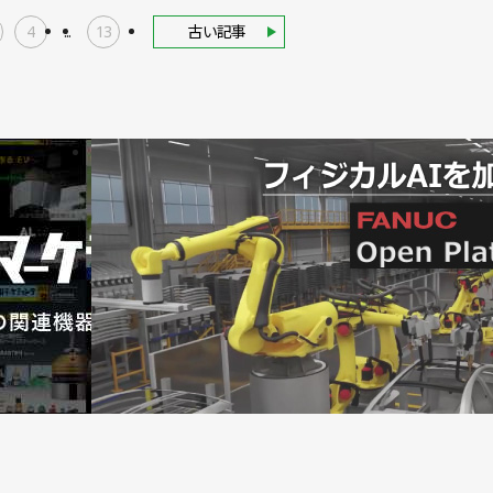
4
...
13
古い記事