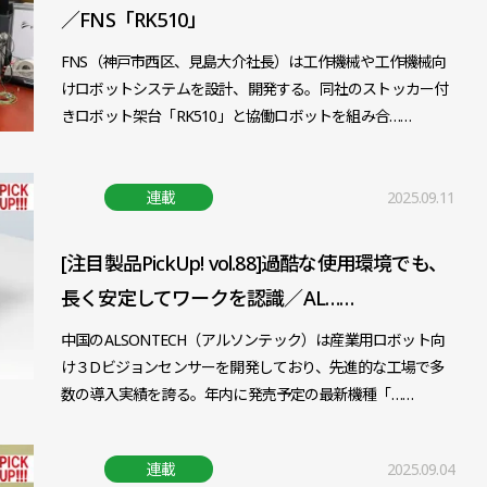
／FNS「RK510」
FNS（神戸市西区、見島大介社長）は工作機械や工作機械向
けロボットシステムを設計、開発する。同社のストッカー付
きロボット架台「RK510」と協働ロボットを組み合……
連載
2025.09.11
[注目製品PickUp! vol.88]過酷な使用環境でも、
長く安定してワークを認識／AL……
中国のALSONTECH（アルソンテック）は産業用ロボット向
け３Dビジョンセンサーを開発しており、先進的な工場で多
数の導入実績を誇る。年内に発売予定の最新機種「……
連載
2025.09.04