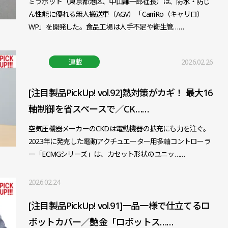
ミラボット（東京都港区、中山謙一郎社長）は、防水・防じ
ん性能に優れる無人搬送車（AGV）「CarriRo（キャリロ）
WP」を開発した。食品工場は人手不足や衛生管……
連載
2026.02.26
[注目製品PickUp! vol.92]熱対策がカギ！ 最大16
軸制御を省スペースで／CK……
空気圧機器メーカーのCKDは電動機器の拡充にも力を注ぐ。
2023年に発売した電動アクチュエーター用多軸コントローラ
ー「ECMGシリーズ」は、カセット形状のユニッ……
2026.02.24
[注目製品PickUp! vol.91]一品一様で仕立てるロ
ボットカバー／艶金「ロボットス……