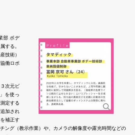
部 ボデ
所属する。
生産技術）
て協働ロボ
３次元ビ
）」を使っ
に測定する
が追加され
れを補正す
チング（教示作業）や、カメラの解像度や露光時間などの