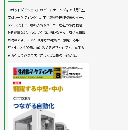
ロボットダイジェストのパートナーメディア「月刊生
産財マーケティング」。工作機械や関連機器のマーケ
ティング誌で、最新技術やメーカー各社の販売戦略、
分析記事など、ものづくりに携わる方々に有益な情報
が満載です。2026年８月号の特集は「飛躍する中
堅・中小～100億に向け攻める経営～」です。電子版
も販売しております。詳しくは当欄の下部から。