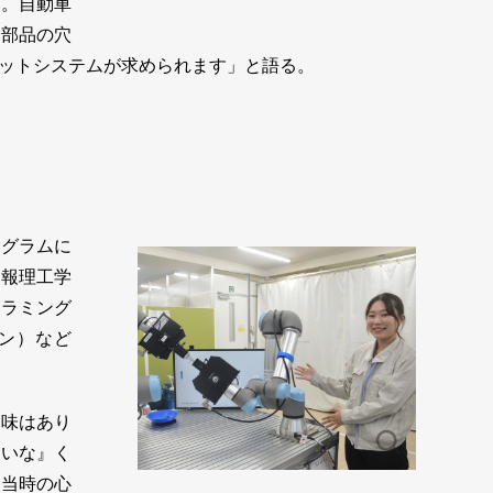
す。自動車
、部品の穴
ットシステムが求められます」と語る。
グラムに
情報理工学
グラミング
ソン）など
味はあり
いいな』く
と当時の心