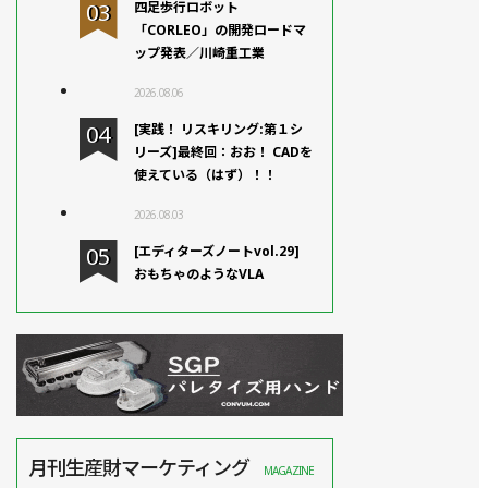
四足歩行ロボット
「CORLEO」の開発ロードマ
ップ発表／川崎重工業
2026.08.06
[実践！ リスキリング:第１シ
リーズ]最終回：おお！ CADを
使えている（はず）！！
2026.08.03
[エディターズノートvol.29]
おもちゃのようなVLA
月刊生産財マーケティング
MAGAZINE