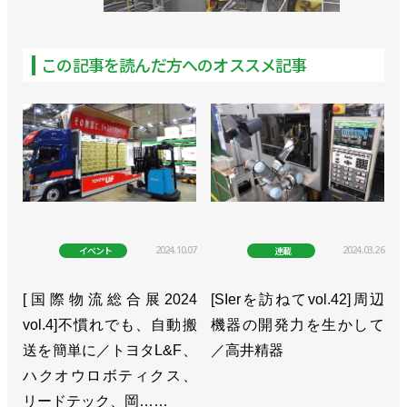
この記事を読んだ方へのオススメ記事
2024.10.07
2024.03.26
イベント
連載
[国際物流総合展2024
[SIerを訪ねてvol.42]周辺
vol.4]不慣れでも、自動搬
機器の開発力を生かして
送を簡単に／トヨタL&F、
／高井精器
ハクオウロボティクス、
リードテック、岡……