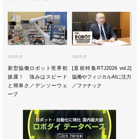
2022.03.09
2026.05.28
新型協働ロボット世界初
[直前特集RTJ2026 vol.2]
披露！ 強みはスピード
協働やフィジカルAIに注力
と簡単さ／デンソーウェ
／ファナック
ーブ