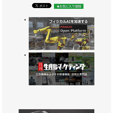
>>テーマは協働ロボ、10月にウェブセミナー開催／
★お気に入り登録
東京都中小企業振興公社
>>ロボットの導入検討企業向けイベントを２月21日
に開催／東京都中小企業振興公社
>>自動搬送ロボのセミナーを開催／東京都中小企業
振興公社
>>SIerってどんなもの？ 中小企業向けにロボット研
究会を開催／東京都中小企業振興公社
>>6/26に「ロボット導入・活用セミナー」開催／東
京都中小企業振興公社
>>「第１回ロボット合同研究会」を5/23に開催／東
京都中小企業振興公社
>>都内でロボット導入セミナーを今月15日に開催／