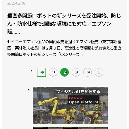
2026.02.18
垂直多関節ロボットの新シリーズを受注開始、防じ
ん・防水仕様で過酷な環境にも対応／エプソン
販……
セイコーエプソン製品の国内販売を担うエプソン販売（東京都新宿
区、栗林治夫社長）は２月９日、高速性と高精度を兼ね備える垂直
多関節ロボットの新シリーズ「CXシリーズ……
1
2
3
4
5