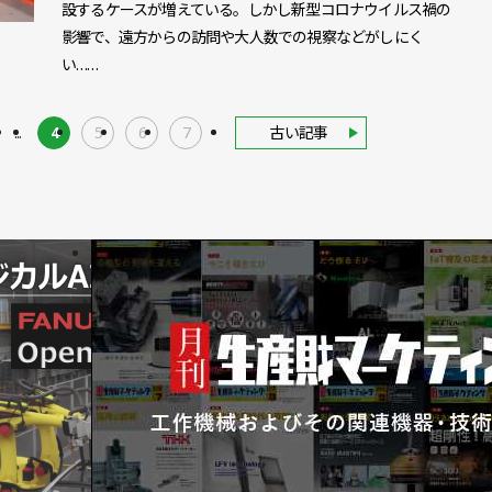
設するケースが増えている。しかし新型コロナウイルス禍の
影響で、遠方からの訪問や大人数での視察などがしにく
い……
...
4
5
6
7
古い記事