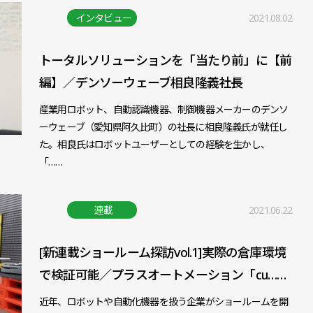
インタビュー
2021.08.02
トータルソリューションを「当たり前」に【前
編】／デンソーウェーブ相良隆義社長
産業用ロボット、自動認識機器、制御機器メーカーのデンソ
ーウェーブ（愛知県阿久比町）の社長に相良隆義氏が就任し
た。相良氏はロボットユーザーとしての経験を生かし、
「……
連載
2021.06.22
[新連載ショールーム探訪vol.1]実際の倉庫環境
で検証可能／プラスオートメーション「cu……
近年、ロボットや自動化機器を扱う企業がショールームを開