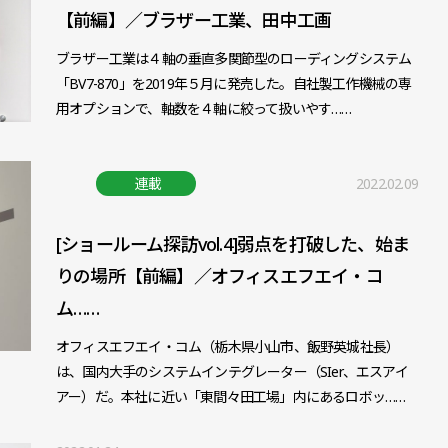
【前編】／ブラザー工業、田中工画
ブラザー工業は４軸の垂直多関節型のローディングシステム
「BV7-870」を2019年５月に発売した。自社製工作機械の専
用オプションで、軸数を４軸に絞って扱いやす……
連載
2022.02.09
[ショールーム探訪vol.4]弱点を打破した、始ま
りの場所【前編】／オフィスエフエイ・コ
ム……
オフィスエフエイ・コム（栃木県小山市、飯野英城社長）
は、国内大手のシステムインテグレーター（SIer、エスアイ
アー）だ。本社に近い「東間々田工場」内にあるロボッ……