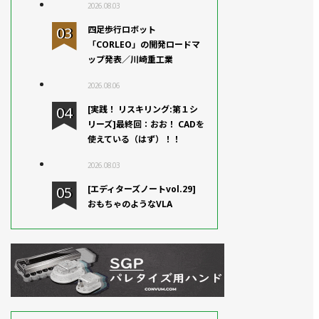
2026.08.03
四足歩行ロボット
「CORLEO」の開発ロードマ
ップ発表／川崎重工業
2026.08.06
[実践！ リスキリング:第１シ
リーズ]最終回：おお！ CADを
使えている（はず）！！
2026.08.03
[エディターズノートvol.29]
おもちゃのようなVLA