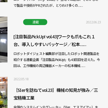
で製品や技術がPRされたが、とりわけ多くの……
連載
2022.06.23
[注目製品PickUp! vol.43]ワークも爪もこれ１
台、導入しやすいパッケージ／松本……
ロボットダイジェスト編集部が注目したロボット関連製品を
紹介する連載企画「注目製品PickUp!」も43回目を迎えた。今
回は、工作機械の周辺機器メーカーの松本機械……
2022.05.18
［SIerを訪ねてvol.23］機械の知見が強み／三
宝精機工業
全国のシステムインテグレーター（SIer、エスアイアー）を