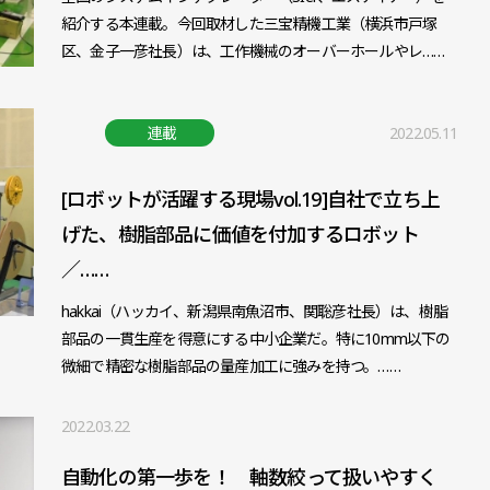
紹介する本連載。今回取材した三宝精機工業（横浜市戸塚
区、金子一彦社長）は、工作機械のオーバーホールやレ……
連載
2022.05.11
[ロボットが活躍する現場vol.19]自社で立ち上
げた、樹脂部品に価値を付加するロボット
／……
hakkai（ハッカイ、新潟県南魚沼市、関聡彦社長）は、樹脂
部品の一貫生産を得意にする中小企業だ。特に10mm以下の
微細で精密な樹脂部品の量産加工に強みを持つ。……
2022.03.22
自動化の第一歩を！ 軸数絞って扱いやすく