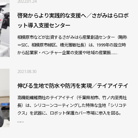
2022.01.24
啓発からより実践的な支援へ／さがみはらロボ
ット導入支援センター
相模原市などが出資するさがみはら産業創造センター（略称
＝SIC、相模原市緑区、橋元雅敏社長）は、1999年の設立時
から起業家・ベンチャー企業の支援や地域の産業振……
2021.08.30
伸びる生地で防水や防汚を実現／テイアイテイ
高機能繊維商社のテイアイテイ（千葉県柏市、竹ノ内至秀社
長）は、シリコーンコーティングした特殊な生地「シリコテ
クス」を武器に、ロボット保護カバー市場に参入を図る。
……