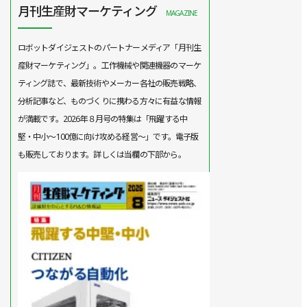
月刊生産財マーケティング
MAGAZINE
ロボットダイジェストのパートナーメディア「月刊生
産財マーケティング」。工作機械や関連機器のマーケ
ティング誌で、最新技術やメーカー各社の販売戦略、
分析記事など、ものづくりに携わる方々に有益な情報
が満載です。2026年８月号の特集は「飛躍する中
堅・中小～100億に向け攻める経営～」です。電子版
も販売しております。詳しくは当欄の下部から。