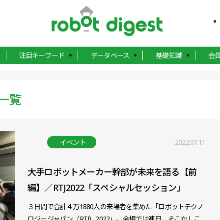
注目キーワード
データベース
基礎知識
会
一覧
イベント
2022.07.11
大手ロボットメーカー幹部が未来を語る【前
編】／RTJ2022「スペシャルセッション」
３日間で合計４万1880人の来場者を集めた「ロボットテクノ
ロジージャパン（RTJ）2022」。会場では連日、そこかしこ